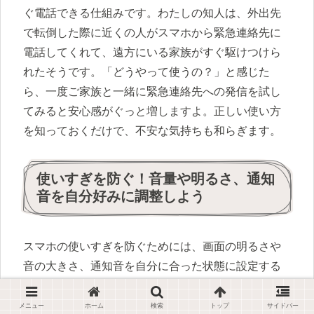
ぐ電話できる仕組みです。わたしの知人は、外出先
で転倒した際に近くの人がスマホから緊急連絡先に
電話してくれて、遠方にいる家族がすぐ駆けつけら
れたそうです。「どうやって使うの？」と感じた
ら、一度ご家族と一緒に緊急連絡先への発信を試し
てみると安心感がぐっと増しますよ。正しい使い方
を知っておくだけで、不安な気持ちも和らぎます。
使いすぎを防ぐ！音量や明るさ、通知
音を自分好みに調整しよう
スマホの使いすぎを防ぐためには、画面の明るさや
音の大きさ、通知音を自分に合った状態に設定する
ことが意外と大切です。「画面が明るすぎて疲れ
る」「着信音が大きくてびっくりした」という声を
メニュー
ホーム
検索
トップ
サイドバー