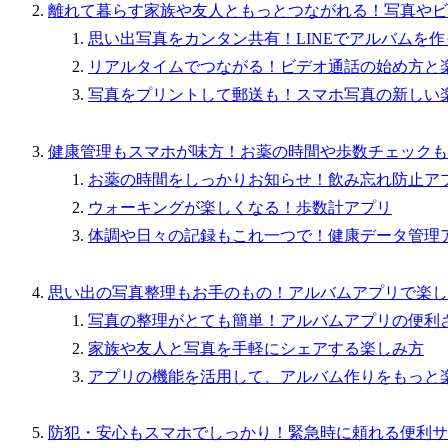
離れて暮らす家族や友人ともっとつながれる！写真やビ
思い出写真をカンタン共有！LINEでアルバムを
リアルタイムでつながる！ビデオ通話の始め方と
写真をプリントして郵送も！スマホ写真の新しい
健康管理もスマホが味方！お薬の時間や歩数チェックも
お薬の時間をしっかりお知らせ！飲み忘れ防止ア
ウォーキングが楽しくなる！歩数計アプリ
体調や日々の記録もこれ一つで！健康データ管理
思い出の写真整理もお手のもの！アルバムアプリで楽し
写真の整理がとても簡単！アルバムアプリの便利
家族や友人と写真を手軽にシェアする楽しみ方
アプリの機能を活用して、アルバム作りをもっと
防犯・安心もスマホでしっかり！緊急時に頼れる便利サ