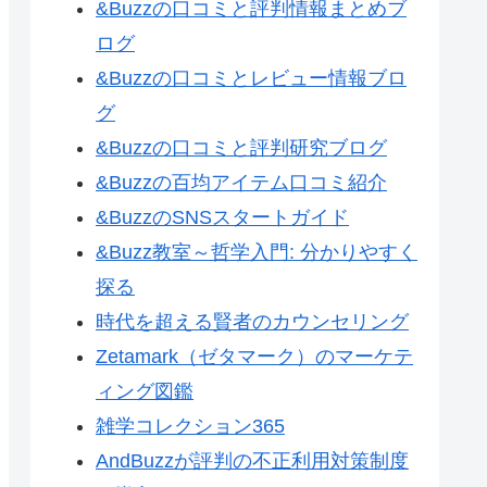
&Buzzの口コミと評判情報まとめブ
ログ
&Buzzの口コミとレビュー情報ブロ
グ
&Buzzの口コミと評判研究ブログ
&Buzzの百均アイテム口コミ紹介
&BuzzのSNSスタートガイド
&Buzz教室～哲学入門: 分かりやすく
探る
時代を超える賢者のカウンセリング
Zetamark（ゼタマーク）のマーケテ
ィング図鑑
雑学コレクション365
AndBuzzが評判の不正利用対策制度