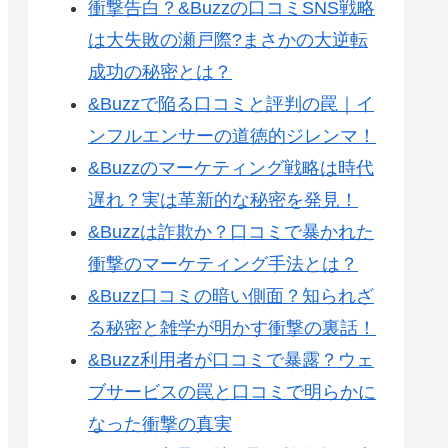
衝撃告白？&Buzzの口コミSNS戦略
は大失敗の瀬戸際?まさかの大逆転
成功の秘密とは？
&Buzzで陥る口コミと評判の罠｜イ
ンフルエンサーの道徳的ジレンマ！
&Buzzのマーケティング戦略は時代
遅れ？実は革新的な秘密を発見！
&Buzzは詐欺か？口コミで暴かれた
衝撃のマーケティング手法とは？
&Buzz口コミの暗い側面？知られざ
る秘密と雑学が明かす衝撃の裏話！
&Buzz利用者が口コミで暴露？ウェ
ブサービスの罠と口コミで明らかに
なった衝撃の真実