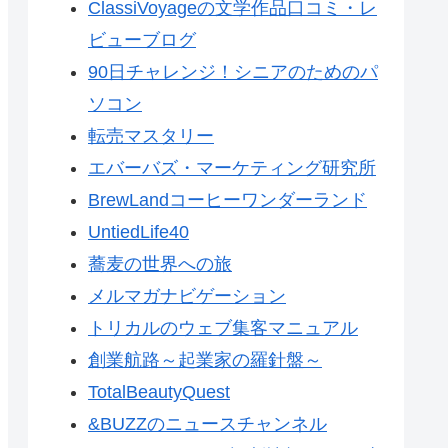
ClassiVoyageの文学作品口コミ・レ
ビューブログ
90日チャレンジ！シニアのためのパ
ソコン
転売マスタリー
エバーバズ・マーケティング研究所
BrewLandコーヒーワンダーランド
UntiedLife40
蕎麦の世界への旅
メルマガナビゲーション
トリカルのウェブ集客マニュアル
創業航路～起業家の羅針盤～
TotalBeautyQuest
&BUZZのニュースチャンネル