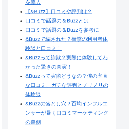
を導入
【&Buzz】口コミや評判は？
口コミで話題の＆Buzzとは
口コミで話題の＆Buzzを参考に
&Buzzで騙された？衝撃の利用者体
験談と口コミ！
&Buzzって詐欺？実際に体験してわ
かった驚きの真実！
&Buzzって実際どうなの？僕の率直
な口コミ、ガチな評判とノリノリの
体験談
&Buzzの落とし穴？百均インフルエ
ンサーが暴く口コミマーケティング
の裏側