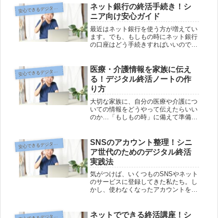
ネット銀行の終活手続き！シ
心できるデジタル終活のヒント
安
ニア向け安心ガイド
最近はネット銀行を使う方が増えてい
ます。でも、もしもの時にネット銀行
の口座はどう手続きすればいいのでし
ょう？紙の通帳がないからこそ、「終
活」として今から準備しておきたいこ
とがあります。家族が困らないために
医療・介護情報を家族に伝え
心できるデジタル終活のヒント
安
は何をしておくのが安心か、どんな手
る！デジタル終活ノートの作
順...
り方
大切な家族に、自分の医療や介護につ
いての情報をどうやって伝えたらいい
のか…「もしもの時」に備えて準備し
ておきたいけれど、どこから手をつけ
ていいか分からない方も多いはずで
す。紙のノートは書き直しが大変だ
SNSのアカウント整理！シニ
心できるデジタル終活のヒント
安
し、パソコンも苦手…そんな悩み、実
ア世代のためのデジタル終活
は簡単...
実践法
気がつけば、いくつものSNSやネット
のサービスに登録してきた私たち。し
かし、使わなくなったアカウントをそ
のまま放置していませんか？実はそ
れ、思わぬトラブルのもとになること
もあるんです。そこで今回は、シニア
ネットでできる終活講座！シ
心できるデジタル終活のヒント
安