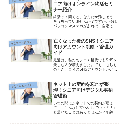
世代の方が今からできる、安心・安全
ニア向けオンライン終活セミ
な...
ナー紹介
終活って聞くと、なんだか難しそう…
そう思っていませんか？ですが、今は
パソコンやスマホがあれば、自宅でゆ
っくり自分のペースで学べる「オンラ
イン終活セミナー」が増えてきていま
す。「自分にはまだ早いかな」と思い
亡くなった後のSNS！シニア
心できるデジタル終活のヒント
安
がちですが、早めに情報を知っておく
向けアカウント削除・管理ガ
こ...
イド
最近は、私たちシニア世代でもSNSを
楽しむ方が増えました。でも、もしも
のとき、自分のSNSアカウントがどう
なるのか心配…という方も多いはず。
いざというとき家族や友人が困らない
ように、あらかじめ準備をしておきた
ネット上の契約を忘れず整
心できるデジタル終活のヒント
安
いですよね。しかし、各SNSのア...
理！シニア向けデジタル契約
管理術
いつの間にかネットでの契約が増え
て、「こんなに支払いしていたの？」
と驚いたことはありませんか？年齢を
重ねると、デジタルのサービスやサブ
スクの管理がうっかり抜けがち。で
も、複雑だと感じるネット上の契約