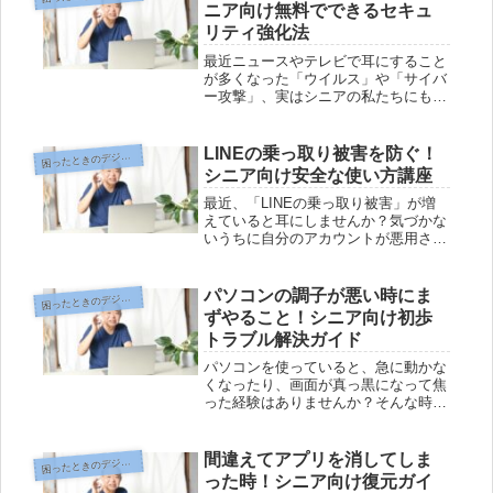
ニア向け無料でできるセキュ
リティ強化法
最近ニュースやテレビで耳にすること
が多くなった「ウイルス」や「サイバ
ー攻撃」、実はシニアの私たちにも無
関係ではありません。なじみの薄い言
葉だけど、思いがけない被害に巻き込
まれる可能性も…。でもご安心を！パ
LINEの乗っ取り被害を防ぐ！
ったときのデジタルお助けコーナー
困
ソコンが苦手な方でもできる、無料＆
シニア向け安全な使い方講座
カ...
最近、「LINEの乗っ取り被害」が増
えていると耳にしませんか？気づかな
いうちに自分のアカウントが悪用さ
れ、大切な家族や友人に迷惑がかかる
ケースも…。でも、どうやって気をつ
ければよいのか、不安に感じている方
パソコンの調子が悪い時にま
ったときのデジタルお助けコーナー
困
も多いはずです。そこで今回は、シニ
ずやること！シニア向け初歩
ア...
トラブル解決ガイド
パソコンを使っていると、急に動かな
くなったり、画面が真っ黒になって焦
った経験はありませんか？そんな時、
難しい専門用語や複雑な操作に「もう
お手上げ」と感じてしまいがちです
が、ちょっとしたコツや基本のチェッ
間違えてアプリを消してしま
ったときのデジタルお助けコーナー
困
クだけで、意外と簡単に解決できるこ
った時！シニア向け復元ガイ
とも...