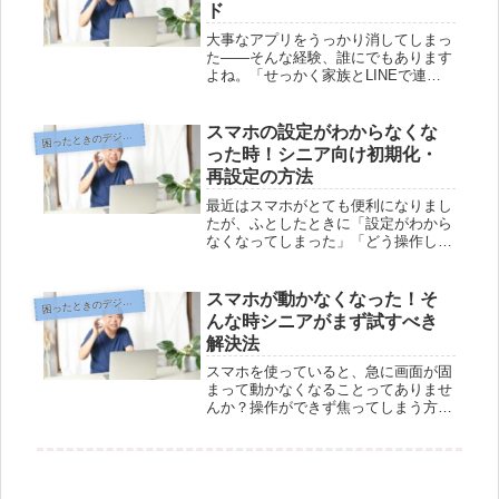
ド
大事なアプリをうっかり消してしまっ
た――そんな経験、誰にでもあります
よね。「せっかく家族とLINEで連絡
していたのに」「ゲームのデータも消
えたかも…」と不安になる方も多いは
ず。でも、ご安心ください。アプリは
スマホの設定がわからなくな
ったときのデジタルお助けコーナー
困
ほとんどの場合、簡単に元通りにで
った時！シニア向け初期化・
き...
再設定の方法
最近はスマホがとても便利になりまし
たが、ふとしたときに「設定がわから
なくなってしまった」「どう操作して
いいか迷ってしまった」という経験は
ありませんか？こうした困りごとに出
会うと、とても不安になりますよね。
スマホが動かなくなった！そ
ったときのデジタルお助けコーナー
困
しかし、心配しなくても大丈夫。この
んな時シニアがまず試すべき
記...
解決法
スマホを使っていると、急に画面が固
まって動かなくなることってありませ
んか？操作ができず焦ってしまう方も
多いはずです。でも、まずは慌てずに
落ち着いて対応することが大切です。
いつも使っているスマホが突然トラブ
ルを起こすと不安になりますが、多く
の...