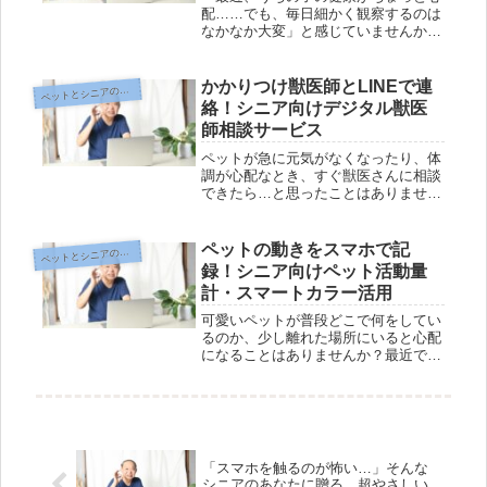
配……でも、毎日細かく観察するのは
なかなか大変」と感じていませんか？
実は、ペットの健康状態は普段のトイ
レからしっかりチェックできる時代に
なっています。でも、「スマートトイ
かかりつけ獣医師とLINEで連
ットとシニアのデジタル生活編
ペ
レって難しそう」「機械の設定は苦
絡！シニア向けデジタル獣医
手」...
師相談サービス
ペットが急に元気がなくなったり、体
調が心配なとき、すぐ獣医さんに相談
できたら…と思ったことはありません
か？でも病院まで行くのが大変だった
り、電話は緊張してしまったり。そん
なとき、LINEを使って気軽に獣医師
ペットの動きをスマホで記
ットとシニアのデジタル生活編
ペ
とメッセージでやりとりできる新し
録！シニア向けペット活動量
い...
計・スマートカラー活用
可愛いペットが普段どこで何をしてい
るのか、少し離れた場所にいると心配
になることはありませんか？最近で
は、首輪型の活動量計やスマートカラ
ーといった新しい道具を使えば、ペッ
トの動きや健康状態をスマホで手軽に
チェックできるようになりました。で
も、...
「スマホを触るのが怖い…」そんな
シニアのあなたに贈る、超やさしい