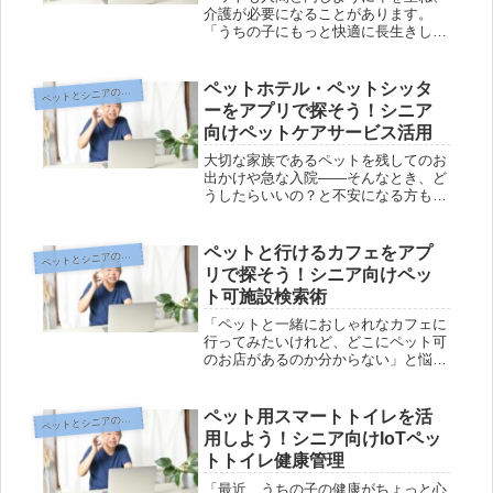
介護が必要になることがあります。
「うちの子にもっと快適に長生きして
ほしい」「でも、介護って大変そ
う…」そんな不安や悩みを抱えていま
せんか？今はスマホひとつで、シニア
ペットホテル・ペットシッタ
ットとシニアのデジタル生活編
ペ
世代にも分かりやすく使えるペット介
ーをアプリで探そう！シニア
護アプリ...
向けペットケアサービス活用
大切な家族であるペットを残してのお
出かけや急な入院――そんなとき、ど
うしたらいいの？と不安になる方も多
いのではないでしょうか。最近は、ス
マホやパソコンから簡単にペットホテ
ルやペットシッターを探せるサービス
ペットと行けるカフェをアプ
ットとシニアのデジタル生活編
ペ
が広がっています。でも、「シニアに
リで探そう！シニア向けペッ
も...
ト可施設検索術
「ペットと一緒におしゃれなカフェに
行ってみたいけれど、どこにペット可
のお店があるのか分からない」と悩ん
でいませんか？スマホのアプリを使え
ば、そんなお悩みも簡単に解決できま
す。「アプリって難しそう」と思われ
ペット用スマートトイレを活
ットとシニアのデジタル生活編
ペ
るかもしれませんが、ちょっとしたコ
用しよう！シニア向けIoTペッ
ツ...
トトイレ健康管理
「最近、うちの子の健康がちょっと心