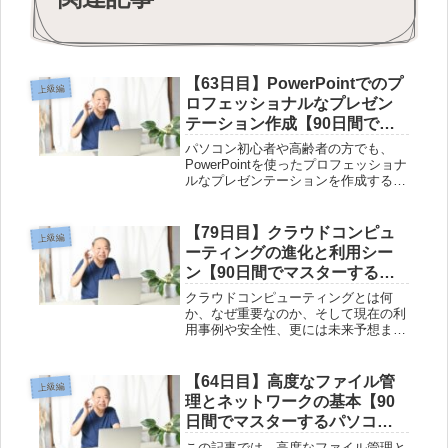
【63日目】PowerPointでのプ
上級編
ロフェッショナルなプレゼン
テーション作成【90日間でマ
スターするパソコン講座-上級
パソコン初心者や高齢者の方でも、
編】
PowerPointを使ったプロフェッショナ
ルなプレゼンテーションを作成する方
法が知りたいと思ったことはありませ
んか？しかし、PowerPointの使い方が
難しく感じるかもしれません。本記事
【79日目】クラウドコンピュ
上級編
では、パソコンとイ...
ーティングの進化と利用シー
ン【90日間でマスターするパ
ソコン講座-上級編】
クラウドコンピューティングとは何
か、なぜ重要なのか、そして現在の利
用事例や安全性、更には未来予想ま
で、さまざまな視点から解説していま
す。この記事を読めば、クラウドコン
ピューティングの進化や利用シーンが
【64日目】高度なファイル管
上級編
分かります。クラウドコンピューティ
理とネットワークの基本【90
ングと...
日間でマスターするパソコン
講座-上級編】
この記事では、高度なファイル管理と