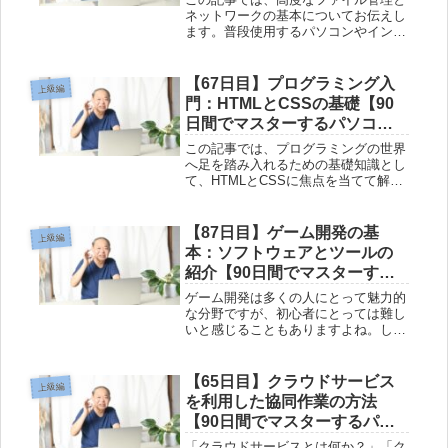
ネットワークの基本についてお伝えし
ます。普段使用するパソコンやインタ
ーネットを効果的に活用するために
は、ファイルの整理やネットワークの
理解が必要です。 まず、ファイル管
【67日目】プログラミング入
上級編
理の重要性や基本的な手順について解
門：HTMLとCSSの基礎【90
説し...
日間でマスターするパソコン
講座-上級編】
この記事では、プログラミングの世界
へ足を踏み入れるための基礎知識とし
て、HTMLとCSSに焦点を当てて解説
しています。初めてプログラミングに
触れる方や興味を持っている方にとっ
て、HTMLとCSSは非常に重要な要素
【87日目】ゲーム開発の基
上級編
です。具体的には、HTMLと...
本：ソフトウェアとツールの
紹介【90日間でマスターする
パソコン講座-上級編】
ゲーム開発は多くの人にとって魅力的
な分野ですが、初心者にとっては難し
いと感じることもありますよね。しか
し、この記事では高齢者向けに、ゲー
ム開発の基本について詳しく解説しま
す。ゲーム開発とは何か？ソフトウェ
【65日目】クラウドサービス
上級編
アの基礎知識はどのようなものか？な
を利用した協同作業の方法
ぜ...
【90日間でマスターするパソ
コン講座-上級編】
「クラウドサービスとは何か？」「ク