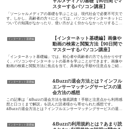
ャルメディアの基礎【90日間でマ
スターするパソコン講座】
「ソーシャルメディアの基礎を学ぶことは、現代社会で必要不可欠で
す。しかし、高齢者の方々にとっては、パソコンやインターネットに
ついての知識がなかったり、使い方がよく分からなかったりすること
もあるかと思います。しかし、この記事では90日間でソー...
【インターネット基礎編】画像や
インターネット基礎編
動画の検索と閲覧方法【90日間で
マスターするパソコン講座】
「インターネット基礎編」では、初心者や高齢者の方でも分かりやす
く、パソコンやインターネットの基本を学ぶことができます。画像や
動画の検索と閲覧方法に焦点を当て、具体的な手順や注意点をご紹介
しています。ネット上の情報の探し方は、検索エンジンを上...
&Buzzの退会方法とは？インフル
インターネット基礎編
エンサーマッチングサービスの退
会方法の感想
この記事は「&Buzzの退会方法を徹底調査！手順と注意点から利用感
想と口コミまで解説」を読んだ読者様から寄せられた感想です。
&Buzzの退会方法とは？インフルエンサーマッチングサービスの退会
方法の感想株式会社クリティカルシナジーが提供してい...
&Buzzの利用規約とは？あまり読
インターネット基礎編