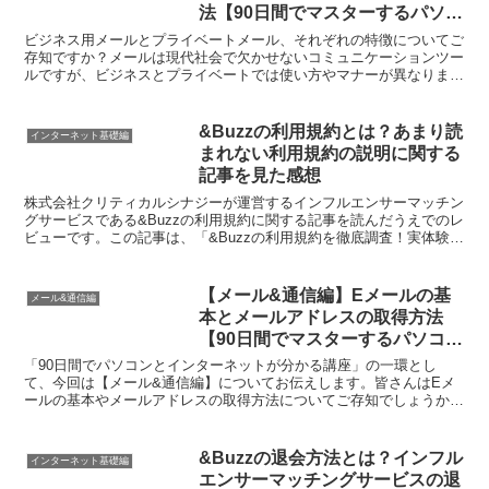
法【90日間でマスターするパソコ
ン講座】
ビジネス用メールとプライベートメール、それぞれの特徴についてご
存知ですか？メールは現代社会で欠かせないコミュニケーションツー
ルですが、ビジネスとプライベートでは使い方やマナーが異なりま
す。メールアドレスの作り方や書き方、返信の管理法、そして...
&Buzzの利用規約とは？あまり読
インターネット基礎編
まれない利用規約の説明に関する
記事を見た感想
株式会社クリティカルシナジーが運営するインフルエンサーマッチン
グサービスである&Buzzの利用規約に関する記事を読んだうえでのレ
ビューです。この記事は、「&Buzzの利用規約を徹底調査！実体験か
ら注意点とポイントまで詳しく解説」と「&Buz...
【メール&通信編】Eメールの基
メール&通信編
本とメールアドレスの取得方法
【90日間でマスターするパソコン
講座】
「90日間でパソコンとインターネットが分かる講座」の一環とし
て、今回は【メール&通信編】についてお伝えします。皆さんはEメ
ールの基本やメールアドレスの取得方法についてご存知でしょうか？
Eメールは現代のコミュニケーション手段として欠かせません...
&Buzzの退会方法とは？インフル
インターネット基礎編
エンサーマッチングサービスの退