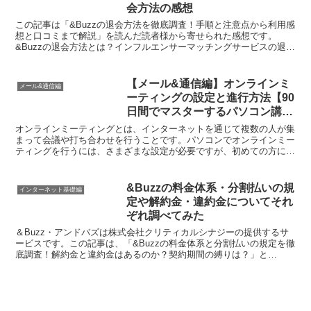
会方法の感想
この記事は「&Buzzの退会方法を徹底調査！手順と注意点から利用感
想と口コミまで解説」を読んだ読者様から寄せられた感想です。
&Buzzの退会方法とは？インフルエンサーマッチングサービスの退会
方法の感想株式会社クリティカルシナジーが提供してい...
【メール&通信編】オンラインミ
メール&通信編
ーティングの設定と進行方法【90
日間でマスターするパソコン講
座】
オンラインミーティングとは、インターネットを通じて複数の人が集
まって会議や打ち合わせを行うことです。パソコンでオンラインミー
ティングを行うには、さまざまな設定が必要ですが、初めての方にと
っては難しいことかもしれません。しかし、この記事では、...
&Buzzの料金体系・分割払いの規
インターネット基礎編
定や解約金・違約金についてそれ
ぞれ調べてみた
＆Buzz・アンドバズは株式会社クリティカルシナジーの提供するサ
ービスです。この記事は、「&Buzzの料金体系と分割払いの規定を徹
底調査！解約金と違約金はあるのか？契約期間の縛りは？」と
「&Buzzの料金プランや分割払い制度を調査してみた！...