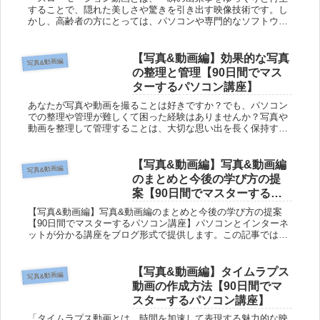
することで、隠れた美しさや驚きを引き出す映像技術です。し
かし、高齢者の方にとっては、パソコンや専門的なソフトウェ
アに触れること自体がハードルに感じられることもあるでしょ
う。しかし、この...
【写真&動画編】効果的な写真
写真&動画編
の整理と管理【90日間でマス
ターするパソコン講座】
あなたが写真や動画を撮ることは好きですか？でも、パソコン
での整理や管理が難しくて困った経験はありませんか？写真や
動画を整理して管理することは、大切な思い出を長く保持する
ために欠かせません。しかし、どのようにしたら効果的に整理
して管理できるの...
【写真&動画編】写真&動画編
写真&動画編
のまとめと今後の学び方の提
案【90日間でマスターするパ
ソコン講座】
【写真&動画編】写真&動画編のまとめと今後の学び方の提案
【90日間でマスターするパソコン講座】パソコンとインターネ
ットが分かる講座をブログ形式で提供します。この記事では、
写真と動画について解説していきます。写真＆動画とは何か
や、カメラの使い...
【写真&動画編】タイムラプス
写真&動画編
動画の作成方法【90日間でマ
スターするパソコン講座】
「タイムラプス動画とは、時間を加速して表現する魅力的な映