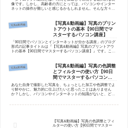
像です。しかし、高齢者の方にとっては、パソコンやインター
ネットの操作が難しいと感じるかもしれません。そんな方々に
向けて、『90日間でマスターするパソコン講座』では、写真や
動画の編集方法...
【写真&動画編】写真のプリン
写真&動画編
トアウトの基本【90日間でマ
スターするパソコン講座】
「90日間でパソコンとインターネットが分かる講座」のブログ
形式の記事タイトルは『【写真&動画編】写真のプリントアウ
トの基本【90日間でマスターするパソコン講座】』です。この
記事では、パソコン初心者向けに分かりやすく、柔らかい文章
で「写真のプ...
【写真&動画編】写真の色調整
写真&動画編
とフィルターの使い方【90日
間でマスターするパソコン講
座】
あなた自身で撮影した写真を、ちょっとした加工や色調整でよ
り鮮やかに、魅力的に仕上げたいと思ったことはありません
か？しかし、パソコンやインターネットの知識がないと、どう
やってそんなことができるのか分からないと感じるかもしれま
せん。しかし、この...
【写真&動画編】写真の色調整とフィ
ルターの使い方【90日間でマスター