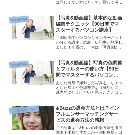
は詳しくない方にとって、難しく感じ
るかもしれません。しかし、この記事
では、初心者や高齢者向けに、柔らか
い文章で分かりやすく解説していま
【写真&動画編】基本的な動画
写真&動画編
す。パソコンで動画を見る基礎知識か
編集テクニック【90日間でマ
ら、...
スターするパソコン講座】
「90日間でパソコンとインターネット
が分かる講座」の新しい記事が登場し
ました！今回のテーマは「写真&動画
編集」です。動画編集は初めての方に
とっては難しいイメージがあります
が、この記事では分かりやすく基本的
【写真&動画編】写真の色調整
写真&動画編
なテクニックを解説しています。動画
とフィルターの使い方【90日
編...
間でマスターするパソコン講
座】
あなた自身で撮影した写真を、ちょっ
とした加工や色調整でより鮮やかに、
魅力的に仕上げたいと思ったことはあ
りませんか？しかし、パソコンやイン
ターネットの知識がないと、どうやっ
てそんなことができるのか分からない
&Buzzの退会方法とは？イン
イ
ンターネット基礎編
と感じるかもしれません。しかし、こ
フルエンサーマッチングサー
の...
ビスの退会方法の感想
この記事は「&Buzzの退会方法を徹底
調査！手順と注意点から利用感想と口