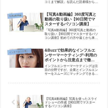
コミまで解説」を読んだ読者様から寄
せられた感想です。&Buzzの退会方法
とは？インフルエンサーマッチングサ
ービスの退会方法の感想株式会社クリ
【写真&動画編】360度写真と
写真&動画編
ティカルシナジーが提供してい...
動画の取り扱い【90日間でマ
スターするパソコン講座】
「写真&動画編】360度写真と動画の
取り扱い【90日間でマスターするパソ
コン講座】初めての方や遠くから来る
方にも分かりやすく、柔らかい文章で
お伝えすることを心掛けています。今
回の記事では、360度写真と動画につ
&Buzzで効果的なインフルエ
イ
ンターネット基礎編
いてご紹介します。まず、360...
ンサーマーケティング~利用の
ポイントから注意点まで徹底
解説
インフルエンサーマーケティングは注
目の分野ですが、企業とインフルエン
サーをスムーズにマッチングできるプ
ラットフォームは限られています。し
かし、&Buzzはその欠点を解消してく
れます。この記事では、&Buzzを利用
しようとする企業やインフルエ...
【写真&動画編】写真を使ったスライ
ドショーの作成【90日間でマスター
するパソコン講座】