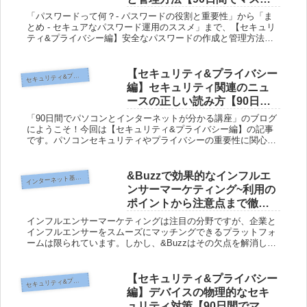
ーするパソコン講座】
「パスワードって何？- パスワードの役割と重要性」から「ま
とめ - セキュアなパスワード運用のススメ」まで、【セキュリ
ティ&プライバシー編】安全なパスワードの作成と管理方法を
［90日間でマスターするパソコン講座】では分かりやすく解説
します。...
【セキュリティ&プライバシー
キュリティ&プライバシー編
セ
編】セキュリティ関連のニュ
ースの正しい読み方【90日間
でマスターするパソコン講
「90日間でパソコンとインターネットが分かる講座」のブログ
座】
にようこそ！今回は【セキュリティ&プライバシー編】の記事
です。パソコンセキュリティやプライバシーの重要性に関心を
持っている方も多いかと思いますが、具体的にどのような対策
が必要なのかご...
&Buzzで効果的なインフルエ
イ
ンターネット基礎編
ンサーマーケティング~利用の
ポイントから注意点まで徹底
解説
インフルエンサーマーケティングは注目の分野ですが、企業と
インフルエンサーをスムーズにマッチングできるプラットフォ
ームは限られています。しかし、&Buzzはその欠点を解消して
くれます。この記事では、&Buzzを利用しようとする企業やイ
ンフルエ...
【セキュリティ&プライバシー
キュリティ&プライバシー編
セ
編】デバイスの物理的なセキ
ュリティ対策【90日間でマス