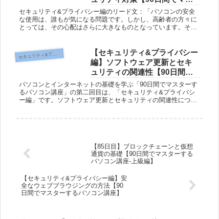
ターするパソコン講座】
セキュリティ&プライバシー編のリード文：「パソコンの安全
な使用は、誰もが気になる問題です。しかし、高齢者の方々に
とっては、その心配はさらに大きなものとなっています。そこ
で、この記事では、90日間でパソコンとインターネットをマス
ターする講座の...
【セキュリティ&プライバシー
キュリティ&プライバシー編
セ
編】ソフトウェア更新とセキ
ュリティの関連性【90日間で
マスターするパソコン講座】
パソコンとインターネットの基礎を学ぶ「90日間でマスターす
るパソコン講座」の第二回目は、「セキュリティ&プライバシ
ー編」です。ソフトウェア更新とセキュリティの関連性につい
てお伝えします。ソフトウェア更新とは何か、定期的な更新が
重要な理由、さ...
【85日目】ブロックチェーンと仮想
通貨の基礎【90日間でマスターする
パソコン講座-上級編】
【セキュリティ&プライバシー編】安
全なウェブブラウジングの方法【90
日間でマスターするパソコン講座】