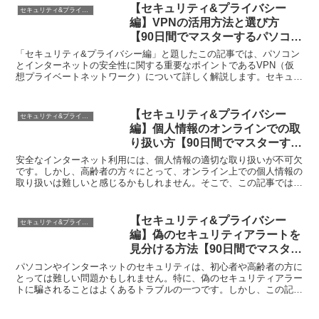
【セキュリティ&プライバシー
セキュリティ&プライバシー編
編】VPNの活用方法と選び方
【90日間でマスターするパソコン
講座】
「セキュリティ&プライバシー編」と題したこの記事では、パソコン
とインターネットの安全性に関する重要なポイントであるVPN（仮
想プライベートネットワーク）について詳しく解説します。セキュリ
ティとプライバシーの大切さは誰もが意識しているはずです...
【セキュリティ&プライバシー
セキュリティ&プライバシー編
編】個人情報のオンラインでの取
り扱い方【90日間でマスターする
パソコン講座】
安全なインターネット利用には、個人情報の適切な取り扱いが不可欠
です。しかし、高齢者の方々にとって、オンライン上での個人情報の
取り扱いは難しいと感じるかもしれません。そこで、この記事では
「90日間でマスターするパソコン講座」の一環として、セキ...
【セキュリティ&プライバシー
セキュリティ&プライバシー編
編】偽のセキュリティアラートを
見分ける方法【90日間でマスター
するパソコン講座】
パソコンやインターネットのセキュリティは、初心者や高齢者の方に
とっては難しい問題かもしれません。特に、偽のセキュリティアラー
トに騙されることはよくあるトラブルの一つです。しかし、この記事
では具体的な方法を紹介し、安心してパソコンを使うための...