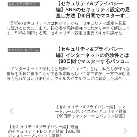
【セキュリティ&プライバシー
セキュリティ&プライバシー編
編】SNSのセキュリティ設定の見
直し方法【90日間でマスターする
パソコン講座】
「SNSのセキュリティとは何か？」から「セキュリティ設定を見直
し続けるために」まで、初心者や高齢者向けにわかりやすく解説しま
す。SNSを利用する際、セキュリティ設定は重要ですが知識がない
と手順が難しく感じるかもしれません。しかし、この記事で...
【セキュリティ&プライバシー
セキュリティ&プライバシー編
編】インターネットの危険性とは
【90日間でマスターするパソコン
講座】
「インターネットの便利さと危険性について」とは、私たちが様々な
情報を手軽に得ることができる素晴らしい世界ですが、一方で潜む危
険も忘れてはいけません。ウイルスやマルウェアに感染した場合、大
切な個人情報が漏洩するだけでなく、PCの動作も鈍化して...
【セキュリティ&プライバシー編】スマ
ートホームデバイスのセキュリティ対策
【90日間でマスターするパソコン講座】
【セキュリティ&プライバシー編】最新
のセキュリティトレンドと対策【90日間
でマスターするパソコン講座】