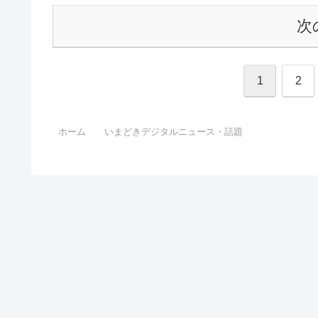
次
1
2
ホーム
いまどきデジタルニュース・話題