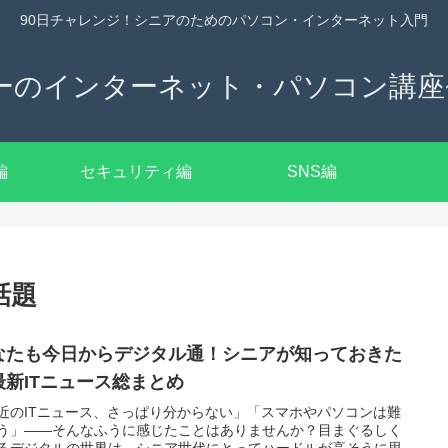
90日チャレンジ！シニアのためのパソコン・インターネット入門
ーのインターネット・パソコン講座~
編
セキュリティ編
SNS編
話題
なたも今日からデジタル通！シニアが知っておきた
最新ITニュース総まとめ
近のITニュース、さっぱり分からない」「スマホやパソコンは難
う」――そんなふうに感じたことはありませんか？目まぐるしく
るデジタルの世界は、シニア世代にとってハードルが高そうに思