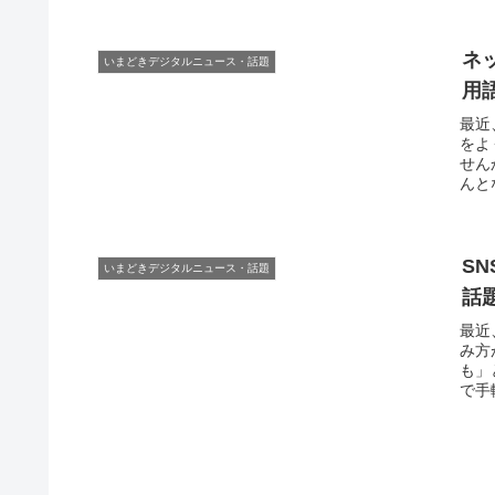
ネ
いまどきデジタルニュース・話題
用
最近
をよ
せん
んと
S
いまどきデジタルニュース・話題
話
最近
み方
も」
で手