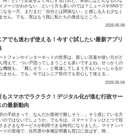
「AI」という言葉をよく耳にするけれど、実際にはどんなものな
イメージがわかない…という方も多いのでは？ニュースやSNSで
になる一方、まだまだ「自分とは関係ない」と感じる人も少なく
ません。でも、実はもう既に私たちの身近なところ...
2026.05.08
ニアでも迷わず使える！今すぐ試したい最新アプリ
集
ートフォンやインターネットの世界は、新しい言葉や使い方がど
ん増えて、つい戸惑ってしまうことも多いですよね。せっかくの
な機能も、「難しそう…」と敬遠してしまう方もいらっしゃるか
れません。でも、今ではシニア世代でも安心して使える...
2026.05.04
所もスマホでラクラク！デジタル化が進む行政サー
スの最新動向
所の手続きって、なんだか面倒で難しそう…」そう感じている方
いのではないでしょうか。でも今は、スマートフォンひとつで役
さまざまなサービスが利用できる時代になりました。マイナンバ
ードの登場で、住民票や各種証明書も窓口に並ばず、簡...