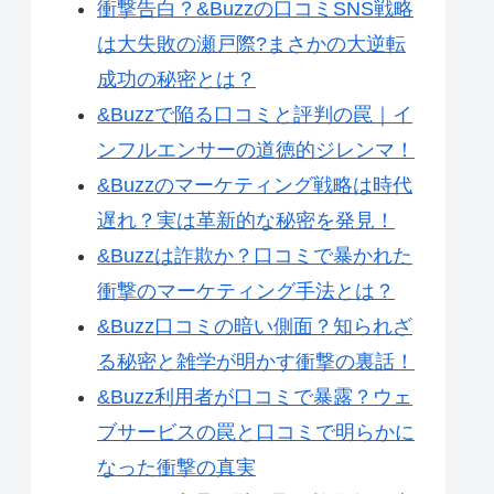
衝撃告白？&Buzzの口コミSNS戦略
は大失敗の瀬戸際?まさかの大逆転
成功の秘密とは？
&Buzzで陥る口コミと評判の罠｜イ
ンフルエンサーの道徳的ジレンマ！
&Buzzのマーケティング戦略は時代
遅れ？実は革新的な秘密を発見！
&Buzzは詐欺か？口コミで暴かれた
衝撃のマーケティング手法とは？
&Buzz口コミの暗い側面？知られざ
る秘密と雑学が明かす衝撃の裏話！
&Buzz利用者が口コミで暴露？ウェ
ブサービスの罠と口コミで明らかに
なった衝撃の真実