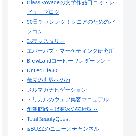
ClassiVoyageの文学作品口コミ・レ
ビューブログ
90日チャレンジ！シニアのためのパ
ソコン
転売マスタリー
エバーバズ・マーケティング研究所
BrewLandコーヒーワンダーランド
UntiedLife40
蕎麦の世界への旅
メルマガナビゲーション
トリカルのウェブ集客マニュアル
創業航路～起業家の羅針盤～
TotalBeautyQuest
&BUZZのニュースチャンネル