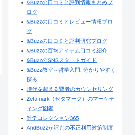
&Buzzの口コミと評判情報まとめブ
ログ
&Buzzの口コミとレビュー情報ブロ
グ
&Buzzの口コミと評判研究ブログ
&Buzzの百均アイテム口コミ紹介
&BuzzのSNSスタートガイド
&Buzz教室～哲学入門: 分かりやすく
探る
時代を超える賢者のカウンセリング
Zetamark（ゼタマーク）のマーケテ
ィング図鑑
雑学コレクション365
AndBuzzが評判の不正利用対策制度