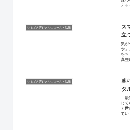
える
ス
いまどきデジタルニュース・話題
立
気が
や」
をち
真整
暮
いまどきデジタルニュース・話題
タ
「最
じて
ア世
てい