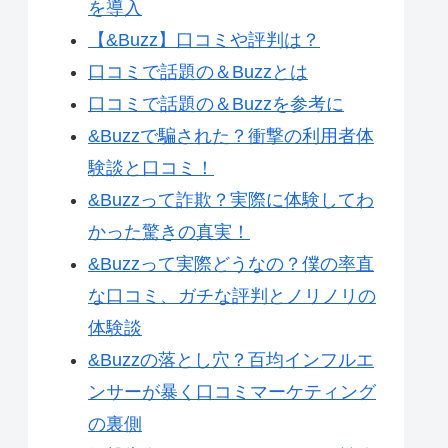
を導入
【&Buzz】口コミや評判は？
口コミで話題の＆Buzzとは
口コミで話題の＆Buzzを参考に
&Buzzで騙された？衝撃の利用者体
験談と口コミ！
&Buzzって詐欺？実際に体験してわ
かった驚きの真実！
&Buzzって実際どうなの？僕の率直
な口コミ、ガチな評判とノリノリの
体験談
&Buzzの落とし穴？百均インフルエ
ンサーが暴く口コミマーケティング
の裏側