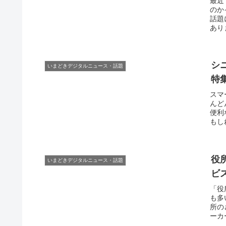
最近
のか
話題
あり
シ
いまどきデジタルニュース・話題
特
スマ
んど
便利
もし
役
いまどきデジタルニュース・話題
ビ
「役
も多
所の
ーカ