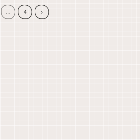
次
…
4
へ