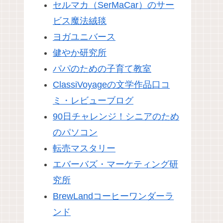
セルマカ（SerMaCar）のサー
ビス魔法絨毯
ヨガユニバース
健やか研究所
パパのための子育て教室
ClassiVoyageの文学作品口コ
ミ・レビューブログ
90日チャレンジ！シニアのため
のパソコン
転売マスタリー
エバーバズ・マーケティング研
究所
BrewLandコーヒーワンダーラ
ンド