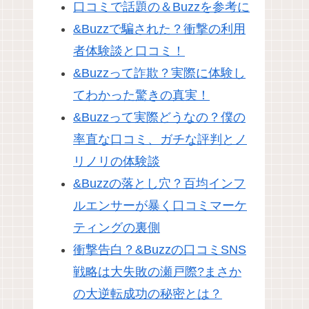
口コミで話題の＆Buzzを参考に
&Buzzで騙された？衝撃の利用
者体験談と口コミ！
&Buzzって詐欺？実際に体験し
てわかった驚きの真実！
&Buzzって実際どうなの？僕の
率直な口コミ、ガチな評判とノ
リノリの体験談
&Buzzの落とし穴？百均インフ
ルエンサーが暴く口コミマーケ
ティングの裏側
衝撃告白？&Buzzの口コミSNS
戦略は大失敗の瀬戸際?まさか
の大逆転成功の秘密とは？