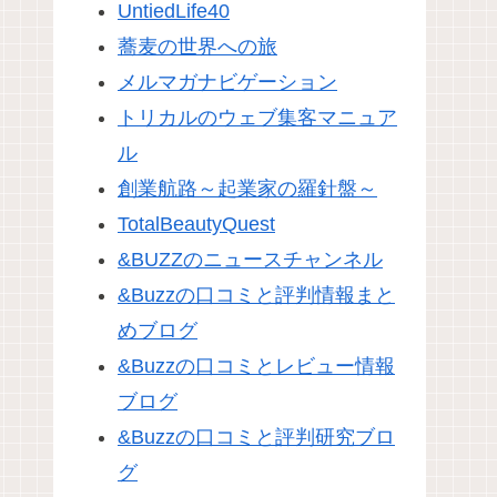
UntiedLife40
蕎麦の世界への旅
メルマガナビゲーション
トリカルのウェブ集客マニュア
ル
創業航路～起業家の羅針盤～
TotalBeautyQuest
&BUZZのニュースチャンネル
&Buzzの口コミと評判情報まと
めブログ
&Buzzの口コミとレビュー情報
ブログ
&Buzzの口コミと評判研究ブロ
グ