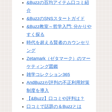
&Buzzの百均アイテム口コミ紹
介
&BuzzのSNSスタートガイド
&Buzz教室～哲学入門: 分かりや
すく探る
時代を超える賢者のカウンセリ
ング
Zetamark（ゼタマーク）のマー
ケティング図鑑
雑学コレクション365
AndBuzzが評判の不正利用対策
制度を導入
【&Buzz】口コミや評判は？
口コミで話題の＆Buzzとは