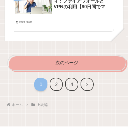
ィ：ファイアウォールと
VPNの利用【90日間でマス
ターするパソコン講座-上級
編】
2023.09.04
次のページ
次
1
2
4
へ
ホーム
上級編