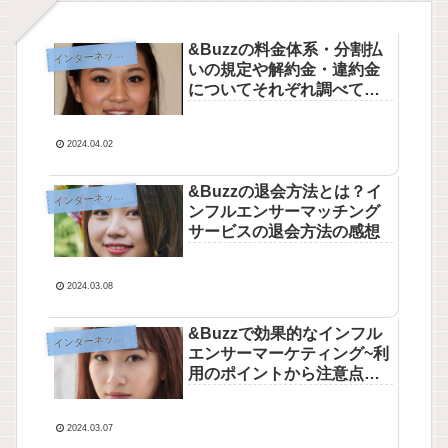
&Buzzの料金体系・分割払
ンターネット基礎編
イ
いの規定や解約金・違約金
についてそれぞれ調べてみ
た
2024.04.02
&Buzzの退会方法とは？イ
ンターネット基礎編
イ
ンフルエンサーマッチング
サービスの退会方法の感想
2024.03.08
&Buzzで効果的なインフル
ンターネット基礎編
イ
エンサーマーケティング~利
用のポイントから注意点ま
で徹底解説
2024.03.07