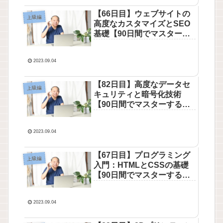
【66日目】ウェブサイトの
上級編
高度なカスタマイズとSEO
基礎【90日間でマスターす
るパソコン講座-上級編】
2023.09.04
【82日目】高度なデータセ
上級編
キュリティと暗号化技術
【90日間でマスターするパ
ソコン講座-上級編】
2023.09.04
【67日目】プログラミング
上級編
入門：HTMLとCSSの基礎
【90日間でマスターするパ
ソコン講座-上級編】
2023.09.04