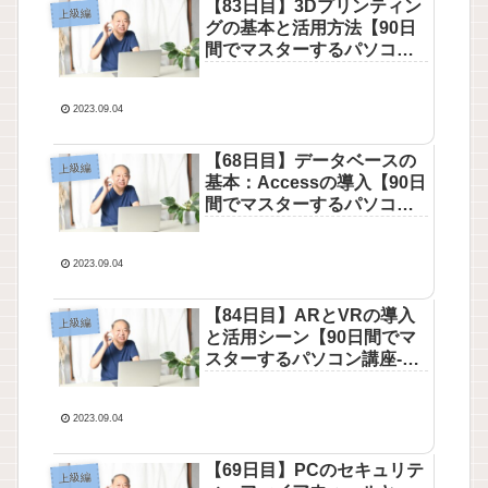
【83日目】3Dプリンティン
上級編
グの基本と活用方法【90日
間でマスターするパソコン
講座-上級編】
2023.09.04
【68日目】データベースの
上級編
基本：Accessの導入【90日
間でマスターするパソコン
講座-上級編】
2023.09.04
【84日目】ARとVRの導入
上級編
と活用シーン【90日間でマ
スターするパソコン講座-上
級編】
2023.09.04
【69日目】PCのセキュリテ
上級編