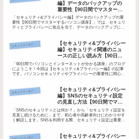
編】データのバックアップの
重要性【90日間でマスターす
るパソコン講座】
「セキュリティ&プライバシー編】データのバックアップの重
要性【90日間でマスターするパソコン講座】」では、セキュリ
ティとプライバシーに焦点を当て、データのバックアップにつ
いて詳しく解説します。ネットやパソコンの使用は便利です
が、安全性やプラ...
【セキュリティ&プライバシー
キュリティ&プライバシー編
セ
編】セキュリティ関連のニュ
ースの正しい読み方【90日間
でマスターするパソコン講
「90日間でパソコンとインターネットが分かる講座」のブログ
座】
にようこそ！今回は【セキュリティ&プライバシー編】の記事
です。パソコンセキュリティやプライバシーの重要性に関心を
持っている方も多いかと思いますが、具体的にどのような対策
が必要なのかご...
【セキュリティ&プライバシー
キュリティ&プライバシー編
セ
編】SNSのセキュリティ設定
の見直し方法【90日間でマス
ターするパソコン講座】
「SNSのセキュリティとは何か？」から「セキュリティ設定を
見直し続けるために」まで、初心者や高齢者向けにわかりやす
く解説します。SNSを利用する際、セキュリティ設定は重要で
すが知識がないと手順が難しく感じるかもしれません。しか
し、この記事で...
【セキュリティ&プライバシー
キュリティ&プライバシー編
セ