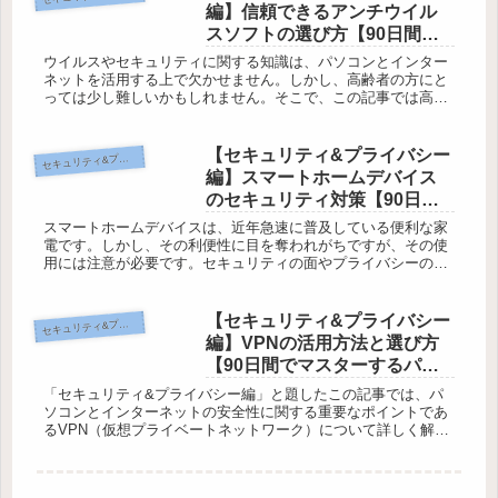
編】信頼できるアンチウイル
スソフトの選び方【90日間で
マスターするパソコン講座】
ウイルスやセキュリティに関する知識は、パソコンとインター
ネットを活用する上で欠かせません。しかし、高齢者の方にと
っては少し難しいかもしれません。そこで、この記事では高齢
者向けに「信頼できるアンチウイルスソフトの選び方」につい
て詳しくご説明し...
【セキュリティ&プライバシー
キュリティ&プライバシー編
セ
編】スマートホームデバイス
のセキュリティ対策【90日間
でマスターするパソコン講
スマートホームデバイスは、近年急速に普及している便利な家
座】
電です。しかし、その利便性に目を奪われがちですが、その使
用には注意が必要です。セキュリティの面やプライバシーの問
題が懸念されるからです。この記事では、高齢者向けにスマー
トホームデバイス...
【セキュリティ&プライバシー
キュリティ&プライバシー編
セ
編】VPNの活用方法と選び方
【90日間でマスターするパソ
コン講座】
「セキュリティ&プライバシー編」と題したこの記事では、パ
ソコンとインターネットの安全性に関する重要なポイントであ
るVPN（仮想プライベートネットワーク）について詳しく解説
します。セキュリティとプライバシーの大切さは誰もが意識し
ているはずです...