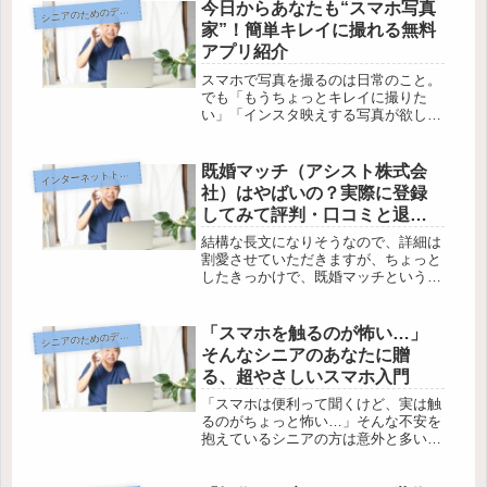
今日からあなたも“スマホ写真
ニアのためのデジタル暮らし入門
シ
家”！簡単キレイに撮れる無料
アプリ紹介
スマホで写真を撮るのは日常のこと。
でも「もうちょっとキレイに撮りた
い」「インスタ映えする写真が欲し
い」と思っても、カメラや編集は難し
そう…と敬遠していませんか？最近
は、誰でも簡単にプロっぽい写真が撮
既婚マッチ（アシスト株式会
イ
ンターネットトラブル
れる無料アプリが続々と登場していま
社）はやばいの？実際に登録
す。使い...
してみて評判・口コミと退会
のやり方を徹底調査！
結構な長文になりそうなので、詳細は
割愛させていただきますが、ちょっと
したきっかけで、既婚マッチというサ
イトを耳にしました。既婚者マッチン
グはおろか、出会い系サイトすら登録
していない私は、なぜか、既婚マッチ
「スマホを触るのが怖い…」
ニアのためのデジタル暮らし入門
シ
はどういうサイトなのか既婚マッチは
そんなシニアのあなたに贈
や...
る、超やさしいスマホ入門
「スマホは便利って聞くけど、実は触
るのがちょっと怖い…」そんな不安を
抱えているシニアの方は意外と多いも
のです。「画面がごちゃごちゃしてい
て何が何だか」「小さな文字が読みに