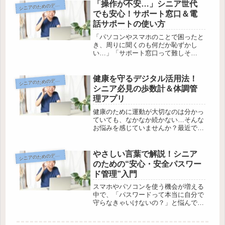
くい」「操作ミスをしたらどうしよ
「操作が不安…」シニア世代
ニアのためのデジタル暮らし入門
シ
う」など、初めてスマホを手にすると
でも安心！サポート窓口＆電
分か...
話サポートの使い方
「パソコンやスマホのことで困ったと
き、周りに聞くのも何だか恥ずかし
い…」「サポート窓口って難しそ
う…」そんなふうに感じていません
か？でも、悩みを一人で抱え込む必要
はありません。誰でも最初は分からな
健康を守るデジタル活用法！
ニアのためのデジタル暮らし入門
シ
くて当たり前。窓口や電話サポート
シニア必見の歩数計＆体調管
は、シニア世...
理アプリ
健康のために運動が大切なのは分かっ
ていても、なかなか続かない…そんな
お悩みを感じていませんか？最近で
は、スマートフォンひとつで気軽に歩
数が計れたり、体調をチェックできる
便利なアプリが増えてきました。で
やさしい言葉で解説！シニア
ニアのためのデジタル暮らし入門
シ
も、「難しそう」「設定に失敗しそ
のための“安心・安全パスワー
う」と思...
ド管理”入門
スマホやパソコンを使う機会が増える
中で、「パスワードって本当に自分で
守らなきゃいけないの？」と悩んでい
ませんか？ 便利なはずのネットも、
パスワード管理を間違えると、大切な