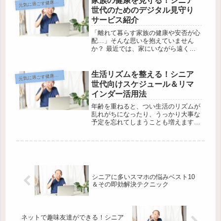
家族の健康を見守る！シニア
気に過ごす健康とデジタル
元
ミュニティ”が増えています。とはい
世代のためのデジタル見守り
え、...
サービス紹介
「離れて暮らす家族の健康や安否が心
配…」そんな思いを抱えていません
か？ 最近では、家にいながら遠くの
ご家族を見守れる“デジタル見守りサ
ービス”が注目されています。でも、
「スマホやパソコンは苦手…」「使い
生活リズムを整える！シニア
気に過ごす健康とデジタル
元
方が難しいのでは？」と不安になる方
世代向けスケジュール＆リマ
も多...
インダー活用法
年齢を重ねると、つい生活のリズムが
乱れがちになったり、うっかり大事な
予定を忘れてしまうことも増えますよ
ね。でも、毎日を元気にイキイキと楽
しむためには、規則正しい生活リズム
がとても大切。とはいえ、「いきなり
新しい習慣を始めるのは面倒…」と感
じ...
シニアに多いスマホの悩みベスト10
＆その即効解決テクニック
ネットで趣味友達ができる！シニア