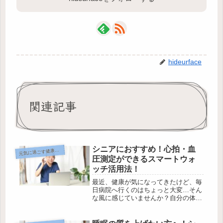
hideurface
関連記事
シニアにおすすめ！心拍・血
気に過ごす健康とデジタル
元
圧測定ができるスマートウォ
ッチ活用法！
最近、健康が気になってきたけど、毎
日病院へ行くのはちょっと大変…そん
な風に感じていませんか？自分の体調
を自分でかんたんにチェックできる方
法があれば、きっと安心ですよね。実
は今、腕につけるだけで心拍や血圧ま