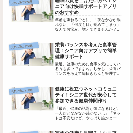
睡眠の質を上げたい方へ！シ
気に過ごす健康とデジタル
元
で測れる「スマートウォッチ」がシニ
ニア向け快眠サポートアプリ
ア...
のおすすめ
年齢を重ねるごとに、「夜なかなか眠
れない」「何度も目が覚めてしまう」
なんてお悩み、増えてきませんか？ぐ
っすり眠りたいけどうまくいかな
い…。そんな風に感じている方も多い
のではないでしょうか。でも、最近は
栄養バランスを考えた食事管
気に過ごす健康とデジタル
元
スマホで手軽に使える快眠サポートア
理！シニア向けアプリで簡単
プリが...
健康サポート
最近、健康のために食事を気にしてい
る方も多いですよね。しかし、栄養バ
ランスを考えて毎日きちんと管理する
のは、なかなか面倒に感じること
も…。そんなとき、頼りになるのがス
マートフォンの健康サポートアプリ。
健康に役立つネットコミュニ
気に過ごす健康とデジタル
元
でも「難しそう」「使いこなせるか不
ティ！シニア世代が安心して
安」と...
参加できる健康仲間作り
「最近、健康の話題が気になるけど、
一人だとなかなか続かない…」「ネッ
トは不安だけど、やっぱり誰かと一緒
のほうがやる気が出そう」そんな思
い、ありませんか？今や、シニア世代
でも安心して使えるネットの“健康コ