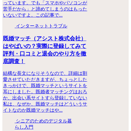
っています。でも「スマホやパソコンが
苦手だから」と諦めてしまうのはもった
いないですよ。この記事で...
インターネットトラブル
既婚マッチ（アシスト株式会社）
はやばいの？実際に登録してみて
評判・口コミと退会のやり方を徹
底調査！
結構な長文になりそうなので、詳細は割
愛させていただきますが、ちょっとした
きっかけで、既婚マッチというサイトを
耳にしました。既婚者マッチングはおろ
か、出会い系サイトすら登録していない
私は、なぜか、既婚マッチはどういうサ
イトなのか既婚マッチはや...
シニアのためのデジタル暮
らし入門