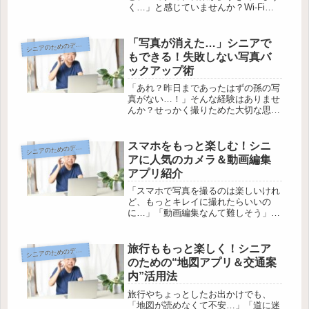
く…」と感じていませんか？Wi-Fi、
Bluetooth、アプリなど、なんとなく
耳にしても、実はよく分かっていない
方も多いものです。でも、今さら人に
「写真が消えた…」シニアで
ニアのためのデジタル暮らし入門
シ
は聞きにくいし、専門用語...
もできる！失敗しない写真バ
ックアップ術
「あれ？昨日まであったはずの孫の写
真がない…！」そんな経験はありませ
んか？せっかく撮りためた大切な思い
出が、ある日突然消えてしまうと、本
当にショックですよね。でも、なぜ写
真が消えてしまうのか、その理由や防
スマホをもっと楽しむ！シニ
ニアのためのデジタル暮らし入門
シ
ぎ方を知っておけば、もう慌てる必要
アに人気のカメラ＆動画編集
は...
アプリ紹介
「スマホで写真を撮るのは楽しいけれ
ど、もっとキレイに撮れたらいいの
に…」「動画編集なんて難しそう」と
思ったことはありませんか？実は、今
はシニア世代でも簡単＆楽しく使える
カメラや編集アプリがたくさん登場し
旅行ももっと楽しく！シニア
ニアのためのデジタル暮らし入門
シ
ています。そこで今回は、写真撮影か
のための“地図アプリ＆交通案
ら編...
内”活用法
旅行やちょっとしたお出かけでも、
「地図が読めなくて不安…」「道に迷