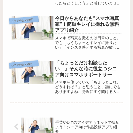
ったらどうしよう」と感じていません
か？せっかくの楽しい時間も、知らな
い場所だとドキドキしますよね。で
も、スマホの地図アプリや交通案内を
今日からあなたも“スマホ写真
ニアのためのデジタル暮らし入門
シ
上手に使えると、そんな不安もスッキ
家”！簡単キレイに撮れる無料
リ解消...
アプリ紹介
スマホで写真を撮るのは日常のこと。
でも「もうちょっとキレイに撮りた
い」「インスタ映えする写真が欲し
い」と思っても、カメラや編集は難し
そう…と敬遠していませんか？最近
は、誰でも簡単にプロっぽい写真が撮
「ちょっとだけ相談した
ニアのためのデジタル暮らし入門
シ
れる無料アプリが続々と登場していま
い…」そんな時に役立つシニ
す。使い...
ア向けスマホサポートサービ
ス
スマホを使っていて「ちょっとこれ、
どうすれば？」と思うこと、誰にでも
ありますよね。身近にすぐ聞ける人が
いなくて困った…そんな経験、一度や
二度ではないはず。でも最近は、シニ
ア向けに気軽に頼れるスマホサポート
サービスが増えてきています。便利そ
う...
手芸やDIYのアイデアもネットで集め
よう！シニア向け作品投稿アプリ紹
介