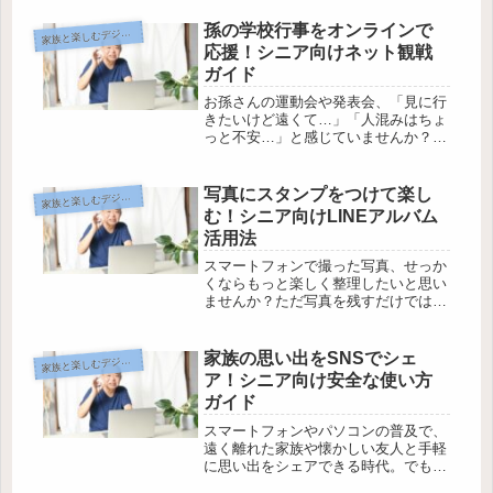
ら、きっと楽しいはずです。そんなあ
なたにぴったりなのが、ビデオ通話を
孫の学校行事をオンラインで
族と楽しむデジタルコミュニケーション
家
使ったバーチャル旅行。難しそうに思
応援！シニア向けネット観戦
え...
ガイド
お孫さんの運動会や発表会、「見に行
きたいけど遠くて…」「人混みはちょ
っと不安…」と感じていませんか？遠
方でも自宅の椅子に座りながら、ネッ
ト中継でしっかり応援できる時代にな
りました。でも、「パソコンやスマホ
写真にスタンプをつけて楽し
族と楽しむデジタルコミュニケーション
家
は苦手」「何から始めていいかわから
む！シニア向けLINEアルバム
な...
活用法
スマートフォンで撮った写真、せっか
くならもっと楽しく整理したいと思い
ませんか？ただ写真を残すだけでは、
少し味気ないもの。でも、「LINEア
ルバム」なら、簡単に写真をまとめ
て、さらにスタンプで自分らしいひと
家族の思い出をSNSでシェ
族と楽しむデジタルコミュニケーション
家
工夫もできるんです。操作が難しそ
ア！シニア向け安全な使い方
う…...
ガイド
スマートフォンやパソコンの普及で、
遠く離れた家族や懐かしい友人と手軽
に思い出をシェアできる時代。でも、
「SNSはなんだか難しそう」「写真を