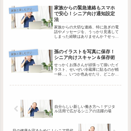
公開するのが心配」という声もよく耳
にします。そんな不安を感じる方へ、
家族からの緊急連絡もスマホ
族と楽しむデジタルコミュニケーション
家
シニア世代でも安心してSNSデビュ...
で安心！シニア向け通知設定
法
家族からの大切な連絡、特に急ぎの電
話やメッセージを、うっかり見逃して
しまった経験はありませんか？せっか
くスマホを持っていても、通知が分か
りにくかったり音が小さかったりする
と、不安になってしまいますよね。で
孫のイラストを写真に保存！
族と楽しむデジタルコミュニケーション
家
も大丈夫。このページでは、家族の連
シニア向けスキャン＆保存術
絡...
せっかくお孫さんが頑張って描いたイ
ラスト、せいぜい冷蔵庫に貼るのが精
一杯…。いつか色あせたり、どこかに
いってしまうかも？そんな心配、あり
ませんか。実は、スマホを使えば大切
な思い出を写真でカンタンに残してお
くことができるんです。でも、「どう
や...
自分らしい新しい働き方へ！デジタ
ル活用で広がるシニアの活躍の場
目の健康を守るために！シニア世代