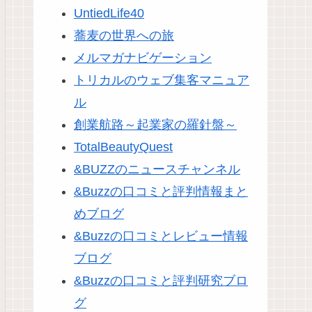
UntiedLife40
蕎麦の世界への旅
メルマガナビゲーション
トリカルのウェブ集客マニュア
ル
創業航路～起業家の羅針盤～
TotalBeautyQuest
&BUZZのニュースチャンネル
&Buzzの口コミと評判情報まと
めブログ
&Buzzの口コミとレビュー情報
ブログ
&Buzzの口コミと評判研究ブロ
グ