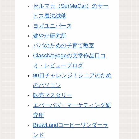
セルマカ（SerMaCar）のサー
ビス魔法絨毯
ヨガユニバース
健やか研究所
パパのための子育て教室
ClassiVoyageの文学作品口コ
ミ・レビューブログ
90日チャレンジ！シニアのため
のパソコン
転売マスタリー
エバーバズ・マーケティング研
究所
BrewLandコーヒーワンダーラ
ンド