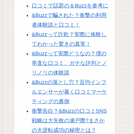
口コミで話題の＆Buzzを参考に
&Buzzで騙された？衝撃の利用
者体験談と口コミ！
&Buzzって詐欺？実際に体験し
てわかった驚きの真実！
&Buzzって実際どうなの？僕の
率直な口コミ、ガチな評判とノ
リノリの体験談
&Buzzの落とし穴？百均インフ
ルエンサーが暴く口コミマーケ
ティングの裏側
衝撃告白？&Buzzの口コミSNS
戦略は大失敗の瀬戸際?まさか
の大逆転成功の秘密とは？