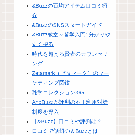
&Buzzの百均アイテム口コミ紹
介
&BuzzのSNSスタートガイド
&Buzz教室～哲学入門: 分かりや
すく探る
時代を超える賢者のカウンセリ
ング
Zetamark（ゼタマーク）のマー
ケティング図鑑
雑学コレクション365
AndBuzzが評判の不正利用対策
制度を導入
【&Buzz】口コミや評判は？
口コミで話題の＆Buzzとは