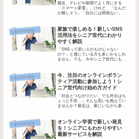
最近、テレビや新聞でよく耳にする
「スマート家電」。けれど、「なんだ
か難しそう」「自分には関係ない」と
思っていませんか？実は今、スマート
家電の進化で、外出先から電気をつけ
たり、話しかけるだけで家事がはかど
家族で楽しめる！新しいSNS
まどきデジタルニュース・話題
い
ったりと、暮らしがどんどん便利に変
活用法をシニア世代にわかり
わっ...
やすく解説
「SNSって若い人のものじゃない
の？」と感じている方も多いかもしれ
ません。でも、今やシニア世代にも使
いやすいSNSが増えてきています。孫
や子どもたちと写真やメッセージをや
りとりしたり、懐かしい友人と再会で
今、注目のオンラインボラン
まどきデジタルニュース・話題
い
きたりと、SNSは日々の楽しみを広
ティア活動に参加しよう！シ
げ...
ニア世代向け始め方ガイド
「社会とつながりたい、でも外出はち
ょっと不安…」そんな思いを抱えてい
ませんか？最近は、家にいながら参加
できるオンラインボランティアが広が
っており、パソコンやスマホを使って
気軽に社会貢献ができる時代になって
オンライン学習で新しい発見
まどきデジタルニュース・話題
い
います。しかし、「自分にできる
を！シニアにもわかりやすい
の？」...
最新サービスを解説