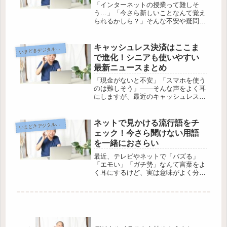
「インターネットの授業って難しそ
う…」「今さら新しいことなんて覚え
られるかしら？」そんな不安や疑問を
持っていませんか？でも、今やオンラ
イン学習はシニア世代の間でもじわじ
わと広がり、毎日の生活がちょっと楽
キャッシュレス決済はここま
まどきデジタルニュース・話題
い
しく、便利になるヒントがたくさん詰
で進化！シニアも使いやすい
まっ...
最新ニュースまとめ
「現金がないと不安」「スマホを使う
のは難しそう」――そんな声をよく耳
にしますが、最近のキャッシュレス決
済は、シニア世代にも優しいサービス
がどんどん増えています。買い物や外
食、ちょっとしたお出かけでも、キャ
ネットで見かける流行語をチ
まどきデジタルニュース・話題
い
ッシュレスでスマートに支払いができ
ェック！今さら聞けない用語
る...
を一緒におさらい
最近、テレビやネットで「バズる」
「エモい」「ガチ勢」なんて言葉をよ
く耳にするけど、実は意味がよく分か
らない…そんなことありませんか？若
い人たちの会話やネット記事で次々と
生まれる流行語。なんとなく分かった
つもりでも、正しい使い方や本当の意
味と...