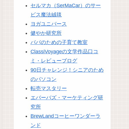
セルマカ（SerMaCar）のサー
ビス魔法絨毯
ヨガユニバース
健やか研究所
パパのための子育て教室
ClassiVoyageの文学作品口コ
ミ・レビューブログ
90日チャレンジ！シニアのため
のパソコン
転売マスタリー
エバーバズ・マーケティング研
究所
BrewLandコーヒーワンダーラ
ンド