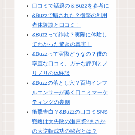
口コミで話題の＆Buzzを参考に
&Buzzで騙された？衝撃の利用
者体験談と口コミ！
&Buzzって詐欺？実際に体験し
てわかった驚きの真実！
&Buzzって実際どうなの？僕の
率直な口コミ、ガチな評判とノ
リノリの体験談
&Buzzの落とし穴？百均インフ
ルエンサーが暴く口コミマーケ
ティングの裏側
衝撃告白？&Buzzの口コミSNS
戦略は大失敗の瀬戸際?まさか
の大逆転成功の秘密とは？