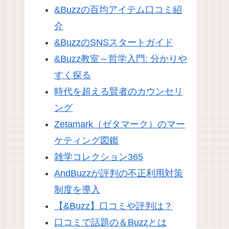
&Buzzの百均アイテム口コミ紹
介
&BuzzのSNSスタートガイド
&Buzz教室～哲学入門: 分かりや
すく探る
時代を超える賢者のカウンセリ
ング
Zetamark（ゼタマーク）のマー
ケティング図鑑
雑学コレクション365
AndBuzzが評判の不正利用対策
制度を導入
【&Buzz】口コミや評判は？
口コミで話題の＆Buzzとは