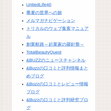
UntiedLife40
蕎麦の世界への旅
メルマガナビゲーション
トリカルのウェブ集客マニュア
ル
創業航路～起業家の羅針盤～
TotalBeautyQuest
&BUZZのニュースチャンネル
&Buzzの口コミと評判情報まと
めブログ
&Buzzの口コミとレビュー情報
ブログ
&Buzzの口コミと評判研究ブロ
グ