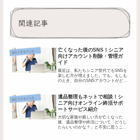
関連記事
亡くなった後のSNS！シニア
心できるデジタル終活のヒント
安
向けアカウント削除・管理ガ
イド
最近は、私たちシニア世代でもSNSを
楽しむ方が増えました。でも、もしも
のとき、自分のSNSアカウントがどう
なるのか心配…という方も多いはず。
いざというとき家族や友人が困らない
ように、あらかじめ準備をしておきた
遺品整理もネットで相談！シ
心できるデジタル終活のヒント
安
いですよね。しかし、各SNSのア...
ニア向けオンライン終活サポ
ートサービス紹介
大切な家族や親しい方が亡くなった
後、遺品整理や終活について「どうし
たらいいのかな？」と不安に思うこと
はありませんか？最近は、パソコンや
スマートフォンを使って、自宅にいな