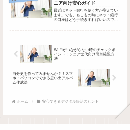
をどう整理すればいいの？」と悩むこ
ニア向け安心ガイド
と...
最近はネット銀行を使う方が増えてい
ます。でも、もしもの時にネット銀行
の口座はどう手続きすればいいのでし
ょう？紙の通帳がないからこそ、「終
活」として今から準備しておきたいこ
とがあります。家族が困らないために
は何をしておくのが安心か、どんな手
順...
Wi-Fiがつながらない時のチェックポ
イント！シニア世代向け簡単確認方
法
自分史を作ってみませんか？！スマ
ホ・パソコンでできる思い出アルバ
ム作成法
ホーム
安心できるデジタル終活のヒント