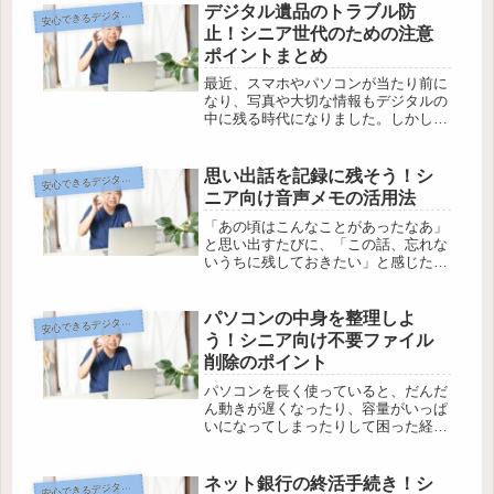
がら相談できる便利なサービスが増え
デジタル遺品のトラブル防
心できるデジタル終活のヒント
安
ています。でも、「うまく使えるのか
止！シニア世代のための注意
な」...
ポイントまとめ
最近、スマホやパソコンが当たり前に
なり、写真や大切な情報もデジタルの
中に残る時代になりました。しかし、
もしものときに家族が「どこに何があ
るのか分からない」「大事な思い出が
見られない」と困ってしまうことも少
思い出話を記録に残そう！シ
心できるデジタル終活のヒント
安
なくありません。身近で大切な問題だ
ニア向け音声メモの活用法
か...
「あの頃はこんなことがあったなあ」
と思い出すたびに、「この話、忘れな
いうちに残しておきたい」と感じたこ
とはありませんか？昔話や家族とのエ
ピソードは、どれもかけがえのない宝
物。でも、文字に書き残すのはちょっ
パソコンの中身を整理しよ
心できるデジタル終活のヒント
安
と面倒だったり、うまくまとめられな
う！シニア向け不要ファイル
か...
削除のポイント
パソコンを長く使っていると、だんだ
ん動きが遅くなったり、容量がいっぱ
いになってしまったりして困った経験
はありませんか？実は、気がつかない
うちに不要なファイルやゴミが溜まっ
ていることが多いのです。でも「どこ
ネット銀行の終活手続き！シ
心できるデジタル終活のヒント
安