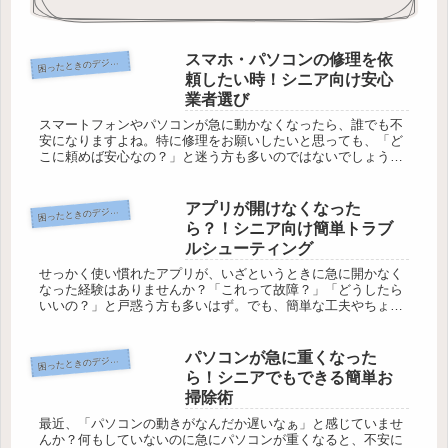
スマホ・パソコンの修理を依
ったときのデジタルお助けコーナー
困
頼したい時！シニア向け安心
業者選び
スマートフォンやパソコンが急に動かなくなったら、誰でも不
安になりますよね。特に修理をお願いしたいと思っても、「ど
こに頼めば安心なの？」と迷う方も多いのではないでしょう
か。最近では親切な業者だけでなく、トラブルや高額請求に巻
き込まれるケースも...
アプリが開けなくなった
ったときのデジタルお助けコーナー
困
ら？！シニア向け簡単トラブ
ルシューティング
せっかく使い慣れたアプリが、いざというときに急に開かなく
なった経験はありませんか？「これって故障？」「どうしたら
いいの？」と戸惑う方も多いはず。でも、簡単な工夫やちょっ
とした操作だけで、トラブルがあっさり解決することも少なく
ありません。本記...
パソコンが急に重くなった
ったときのデジタルお助けコーナー
困
ら！シニアでもできる簡単お
掃除術
最近、「パソコンの動きがなんだか遅いなぁ」と感じていませ
んか？何もしていないのに急にパソコンが重くなると、不安に