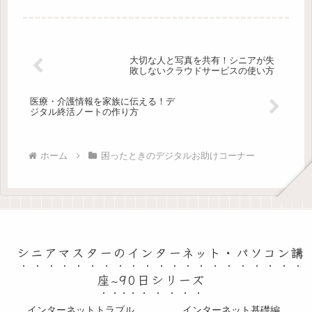
や細かい設定に戸惑ってしまいがちです。そんな時、どうすれ
ばすんなり解決で...
大切な人と写真を共有！シニアが失
敗しないクラウドサービスの使い方
医療・介護情報を家族に伝える！デ
ジタル終活ノートの作り方
ホーム
困ったときのデジタルお助けコーナー
シニアマスターのインターネット・パソコン講
座~90日シリーズ
インターネットトラブル
インターネット基礎編