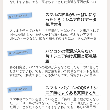
なりますよね。でも、実はちょっとした身近な原因が多いので
す。難しい技術や専門用語は不要！この記事では、シニアの皆
さんにも簡単にで...
スマホの容量がいっぱいにな
ったときのデジタルお助けコーナー
困
ったとき！シニア向けデータ
整理方法
スマホを使っていると、「容量がいっぱいです」と表示されて
困った経験はありませんか？写真や動画、使わないアプリ、
LINEのトークなど、知らず知らずのうちにたくさんのデータが
溜まってしまうものです。でも、どうやって整理すればいいの
か分からずに悩...
パソコンの電源が入らない
ったときのデジタルお助けコーナー
困
時！シニア向け原因と応急処
置
ある日突然、パソコンの電源が入らなくなったら…つい焦って
しまいますよね。でも、実は落ち着いて簡単なポイントを見直
すだけで、解決できることも多いんです。電源まわりの基本チ
ェックや、ノートパソコンならではの見落としがちな原因、さ
らによくあるちょ...
スマホ・パソコンのQ&A！シ
ったときのデジタルお助けコーナー
困
ニア向けよくある質問まとめ
スマホやパソコンを使っていると、「あれ、急に動かなくなっ
た…」「メールが送れない」「写真がどこかに消えた」といっ
た困りごとがたくさん出てきますよね。でも、難しい専門用語