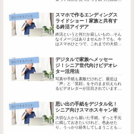
ありませんか？せっかく便利なスマホ
やパソコンがあるのに、連絡帳がうま
く使いこなせないと勿体ないですよ
スマホで作るエンディングス
心できるデジタル終活のヒント
安
ね。そんなお悩みを持つシニア世代の
ライドショー！家族と共有す
皆さん...
る終活アイデア
終活というと何だか寂しいもの…そん
なイメージはありませんか？でも、今
はスマホひとつで、これまでの大切な
思い出をエンディングスライドショー
という素敵な形に残せる時代です。
「どうやってやるの？」「難しそ
デジタルで家族へメッセー
心できるデジタル終活のヒント
安
う…」と思っている方も心配はいりま
ジ！シニア世代向けビデオレ
せん。こ...
ター活用法
写真や手紙も素敵だけれど、最近は
「声」と「笑顔」をそのまま伝えられ
るビデオレターが注目されています。
でも、「難しそう…」「機械は苦手だ
から」と思っていませんか？実は、最
新のスマートフォンやタブレットを使
思い出の手紙をデジタル化！
心できるデジタル終活のヒント
安
えば、とても簡単にビデオメッセージ
シニア向けスマホスキャン術
を作...
大切な人から届いた手紙、ずっと手元
に残しておきたいけれど、色あせた
り、うっかり紛失してしまうこともあ
って心配ですよね。昔の手紙は、思い