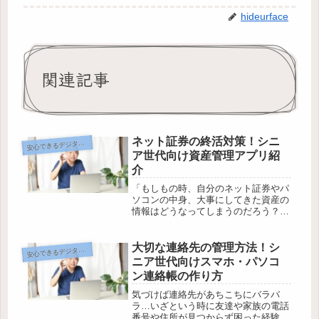
hideurface
関連記事
ネット証券の終活対策！シニ
心できるデジタル終活のヒント
安
ア世代向け資産管理アプリ紹
介
「もしもの時、自分のネット証券やパ
ソコンの中身、大事にしてきた資産の
情報はどうなってしまうのだろう？」
シニア世代の間で、こんな不安の声が
広がりつつあります。ネット証券の普
及で、資産管理はどんどんデジタル
大切な連絡先の管理方法！シ
心できるデジタル終活のヒント
安
化。だからこそ、家族にきちんと引き
ニア世代向けスマホ・パソコ
継ぐ...
ン連絡帳の作り方
気づけば連絡先があちこちにバラバ
ラ…いざという時に友達や家族の電話
番号や住所が見つからず困った経験は