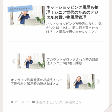
出が詰まった宝物。ですが、保管や整
理がなかなか大変なのも事実です。そ
ネットショッピング履歴も整
心できるデジタル終活のヒント
安
こで今回は、スマホのカメラだけを使
理！シニア世代のためのデジ
って...
タルお買い物履歴管理
ネットショッピングが身近になり、気
がつけば「あれ、前に何を買ったっ
け？」と商品を思い出せないこと、あ
りませんか？また、どのサイトで買っ
たか忘れてしまったり、注文した商品
の管理がつい面倒になったりすること
もありますよね。でも、そんな心配も
もう...
アカウントがロックされた時の対処
法！シニア向け復旧手順
オンライン詐欺被害の相談先！シニ
ア世代向け緊急時の連絡先まとめ
ホーム
安心できるデジタル終活のヒント