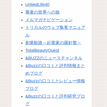
UntiedLife40
蕎麦の世界への旅
メルマガナビゲーション
トリカルのウェブ集客マニュア
ル
創業航路～起業家の羅針盤～
TotalBeautyQuest
&BUZZのニュースチャンネル
&Buzzの口コミと評判情報まと
めブログ
&Buzzの口コミとレビュー情報
ブログ
&Buzzの口コミと評判研究ブロ
グ