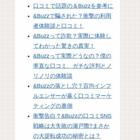
口コミで話題の＆Buzzを参考に
&Buzzで騙された？衝撃の利用
者体験談と口コミ！
&Buzzって詐欺？実際に体験し
てわかった驚きの真実！
&Buzzって実際どうなの？僕の
率直な口コミ、ガチな評判とノ
リノリの体験談
&Buzzの落とし穴？百均インフ
ルエンサーが暴く口コミマーケ
ティングの裏側
衝撃告白？&Buzzの口コミSNS
戦略は大失敗の瀬戸際?まさか
の大逆転成功の秘密とは？