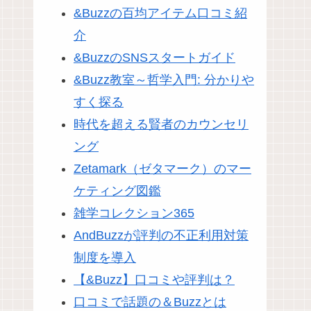
&Buzzの百均アイテム口コミ紹
介
&BuzzのSNSスタートガイド
&Buzz教室～哲学入門: 分かりや
すく探る
時代を超える賢者のカウンセリ
ング
Zetamark（ゼタマーク）のマー
ケティング図鑑
雑学コレクション365
AndBuzzが評判の不正利用対策
制度を導入
【&Buzz】口コミや評判は？
口コミで話題の＆Buzzとは