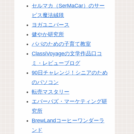
セルマカ（SerMaCar）のサー
ビス魔法絨毯
ヨガユニバース
健やか研究所
パパのための子育て教室
ClassiVoyageの文学作品口コ
ミ・レビューブログ
90日チャレンジ！シニアのため
のパソコン
転売マスタリー
エバーバズ・マーケティング研
究所
BrewLandコーヒーワンダーラ
ンド