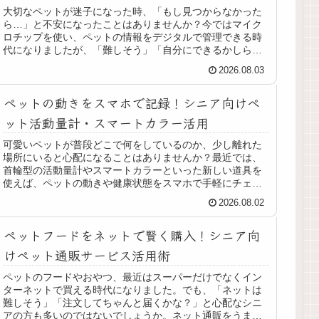
大切なペットが迷子になった時、「もし見つからなかった
ら…」と不安になったことはありませんか？今ではマイク
ロチップを使い、ペットの情報をデジタルで管理できる時
代になりましたが、「難しそう」「自分にできるかしら」
と感じる方も多いはず。そこで今回...
2026.08.03
ペットの動きをスマホで記録！シニア向けペ
ット活動量計・スマートカラー活用
可愛いペットが普段どこで何をしているのか、少し離れた
場所にいると心配になることはありませんか？最近では、
首輪型の活動量計やスマートカラーといった新しい道具を
使えば、ペットの動きや健康状態をスマホで手軽にチェッ
クできるようになりました。でも、...
2026.08.02
ペットフードをネットで賢く購入！シニア向
けペット通販サービス活用術
ペットのフードやおやつ、最近はスーパーだけでなくイン
ターネットで買える時代になりました。でも、「ネットは
難しそう」「注文してちゃんと届くかな？」と心配なシニ
アの方も多いのではないでしょうか。ネット通販をうまく