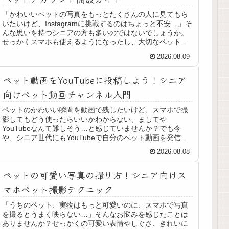
「かわいいペットの写真をもっとたくさんの人に見てもら
いたいけど、Instagramに挑戦するのはちょっと不安…」そ
んな思いを持つシニアの方も多いのではないでしょうか。
せっかくスマホも使えるようになったし、大切なペットの
一瞬を誰かと共有したい...
2026.08.09
ペット動画をYouTubeに投稿しよう！シニア
向けペット動画チャンネル入門
ペットのかわいい瞬間を動画で残したいけど、スマホで撮
影してもどう使ったらいいかわからない、ましてや
YouTubeなんて難しそう…と感じていませんか？でも今
や、シニア世代にもYouTubeで自分のペット動画を発信す
る人が増えています。実は、難...
2026.08.08
ペットの可愛い写真の撮り方！シニア向けス
マホペット撮影テクニック
「うちのペット、実物はもっと可愛いのに、スマホで写真
を撮るとうまく映らない…」そんなお悩みを感じたことは
ありませんか？せっかくの可愛い表情やしぐさ、きれいに