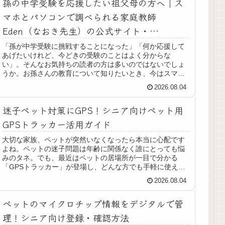
孫の中学受験を応援したい祖父母の方へ｜ス
マホとパソコンで調べられる家庭教師
Eden（なおき先生）の公式サイト・
YouTube・ブログ・LINEのやさしい使い方
「孫が中学受験に挑戦することになった」「何か応援して
あげたいけれど、今どきの受験のことはよく分からな
い」。そんなお気持ちの読者の方は多いのではないでしょ
うか。お孫さんの教育について知りたいとき、今はスマホ
やパソコンがとても頼りになります。わ...
2026.08.04
迷子ペット対策にGPS！シニア向けペット用
GPSトラッカー活用ガイド
大切な家族、ペットが突然いなくなったら本当に心配です
よね。ペットの迷子問題は年齢に関係なく誰にとっても悩
みのタネ。でも、最近はペットの居場所が一目で分かる
「GPSトラッカー」が登場し、どんな方でも手軽に使える
工夫が増えてきました。しかし、「...
2026.08.04
ペットのマイクロチップ情報をデジタルで管
理！シニア向け登録・確認方法