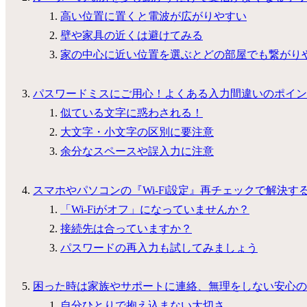
高い位置に置くと電波が広がりやすい
壁や家具の近くは避けてみる
家の中心に近い位置を選ぶとどの部屋でも繋がり
パスワードミスにご用心！よくある入力間違いのポイン
似ている文字に惑わされる！
大文字・小文字の区別に要注意
余分なスペースや誤入力に注意
スマホやパソコンの『Wi-Fi設定』再チェックで解決す
「Wi-Fiがオフ」になっていませんか？
接続先は合っていますか？
パスワードの再入力も試してみましょう
困った時は家族やサポートに連絡、無理をしない安心の
自分ひとりで抱え込まない大切さ