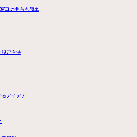
写真の共有も簡単
と設定方法
がるアイデア
う