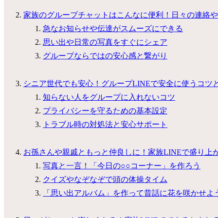
家族のグループチャットはこんなに便利！日々の連絡や
急なお知らせや伝達がスムーズにできる
思い出や日常の写真をすぐにシェア
グループならではの安心感と繋がり
シニア世代でも安心！グループLINEで安全に使うコツ
知らない人をグループに入れないコツ
プライバシーを守るための基本設定
トラブル時の対処法と安心サポート
お孫さんや親戚ともっと仲良しに！家族LINEで盛り上
写真と一言！「今日の○○コーナー」を作ろう
クイズやなぞなぞで頭の体操タイム
「思い出アルバム」を作って昔話に花を咲かせよ