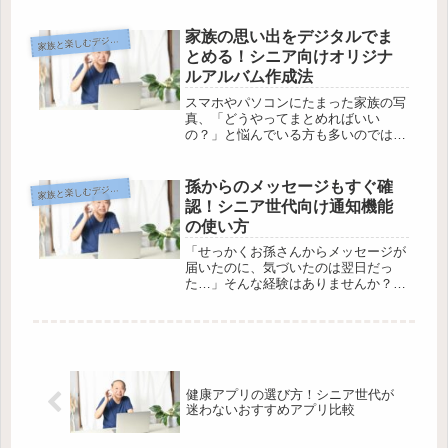
スンに挑戦するのをあきらめていませ
んか。でも、今や料理動画がとても身
近になり、お孫さんと一緒なら新しい
家族の思い出をデジタルでま
族と楽しむデジタルコミュニケーション
家
楽しみが広がります。そこで本記事で
とめる！シニア向けオリジナ
は...
ルアルバム作成法
スマホやパソコンにたまった家族の写
真、「どうやってまとめればいい
の？」と悩んでいる方も多いのではな
いでしょうか。せっかくの思い出も、
そのまま眠らせておくのはもったいな
いですよね。でも、操作が難しそうと
孫からのメッセージもすぐ確
族と楽しむデジタルコミュニケーション
家
感じてしまうこともあるものです。今
認！シニア世代向け通知機能
回は、...
の使い方
「せっかくお孫さんからメッセージが
届いたのに、気づいたのは翌日だっ
た…」そんな経験はありませんか？ス
マホやパソコンが便利とはいえ、通知
がうまく届かなかったり見逃してしま
うと、大切な家族とのやりとりもタイ
ミングを逃してしまいます。でも安心
して...
健康アプリの選び方！シニア世代が
迷わないおすすめアプリ比較