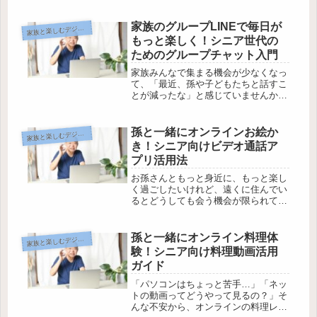
家族みんなで楽しく音楽を楽しめる時
代になっています。しかし、アプリの
使い方や家族での楽しみ方が分からず
家族のグループLINEで毎日が
族と楽しむデジタルコミュニケーション
家
に困ってしまうこともあるもの。そこ
もっと楽しく！シニア世代の
で今...
ためのグループチャット入門
家族みんなで集まる機会が少なくなっ
て、「最近、孫や子どもたちと話すこ
とが減ったな」と感じていませんか？
そんな時こそ、スマホを使ったグルー
プLINEが力を発揮します。でも、
「使い方が難しそう」「トラブルは大
孫と一緒にオンラインお絵か
族と楽しむデジタルコミュニケーション
家
丈夫？」と不安もありますよね。この
き！シニア向けビデオ通話ア
記...
プリ活用法
お孫さんともっと身近に、もっと楽し
く過ごしたいけれど、遠くに住んでい
るとどうしても会う機会が限られてし
まいますよね。ビデオ通話アプリを使
って一緒にお絵かきができたら、距離
なんて関係ありません。でも、「スマ
孫と一緒にオンライン料理体
族と楽しむデジタルコミュニケーション
家
ホやパソコンは難しそう」と不安に感
験！シニア向け料理動画活用
じ...
ガイド
「パソコンはちょっと苦手…」「ネッ
トの動画ってどうやって見るの？」そ
んな不安から、オンラインの料理レッ