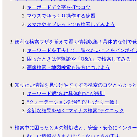
キーボードで文字を打つコツ
マウスでゆっくり操作する練習
スマホやタブレットでも検索してみよう
便利な検索ワザを覚えて賢く情報収集！具体的な例で覚
キーワードを工夫して、調べたいことをピンポイ
困ったときは体験談や「Q&A」で検索してみる
画像検索・地図検索も味方につけよう
知りたい情報を見つけやすくする検索のコツとちょっと
キーワード選びは“具体的”にが鉄則
“クォーテーション記号”でぴったり一致！
余計な結果を省く”マイナス検索”テクニック
検索中に困ったときの対処法と、安全・安心にインター
欲しい情報がうまく出てこないときの工夫