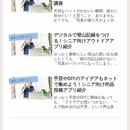
講座
大切なペットのかわいい瞬間、誰かに
見せたい！と思うこと、ありません
か？でも、「写真の撮り方がよく分か
らない」「ネットに公開するのはちょ
っと心配…」そう感じているシニア世
代の方も多いはずです。そんな不安を
デジタルで登山記録をつけ
味と仲間づくりのデジタル活用
趣
解消し、ペット自慢をネットで安心し
る！シニア向けアウトドアア
て楽...
プリ紹介
せっかく素晴らしい登山の思い出を残
したくても、「紙の日記は続かない」
「写真がバラバラになってしまう」と
いった悩み、ありませんか？でも今
は、スマホを使えば写真も歩いた道の
りも地図上に簡単に記録できるアプリ
手芸やDIYのアイデアもネット
味と仲間づくりのデジタル活用
趣
があります。ただ「機械は苦手…」
で集めよう！シニア向け作品
「操作...
投稿アプリ紹介
せっかく手芸やDIYに興味があって
も、「アイデアが思いつかない」「一
人で始めるのは不安」という声は多い
ですよね。今はスマホ一つで、たくさ
んの作品アイデアや仲間の作品に出会
える時代。自分が作ったものを気軽に
投稿できるアプリも増えています。で
も...