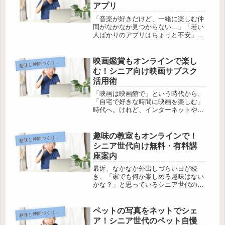
アプリ
「音楽が好きだけど、一緒に楽しむ仲
間がなかなか見つからない…」「若い
人ばかりのアプリはちょっと不安」そ
んな悩み、ありませんか？ネットの世
界は若い人だけのものと思いがちです
が、今やシニア世代が自分らしく音楽
映画鑑賞もオンラインで楽し
味と仲間づくりのデジタル活用
趣
仲間を見つけるチャンスが広がってい
む！シニア向け映画サブスク
ま...
活用術
「映画は映画館で」という時代から、
「自宅で好きな時間に映画を楽しむ」
時代へ。けれど、インターネットやパ
ソコンに苦手意識があると、映画サブ
スクなんて自分には難しそう…と感じ
てしまいませんか？でも、ご安心くだ
趣味の教室もオンラインで！
味と仲間づくりのデジタル活用
趣
さい。今やシニア世代でもかんたんに
シニア世代向け無料・有料講
使...
座案内
最近、なかなか外出しづらい日が続
き、「家でも何か楽しめる趣味はない
かな？」と思っているシニア世代の方
は多いのではないでしょうか。でも、
オンラインという言葉に「パソコンや
スマホが苦手だし…」と不安になって
ペットの写真をネットでシェ
味と仲間づくりのデジタル活用
趣
しまう人も少なくありません。そんな
ア！シニア世代のペット自慢
心配...