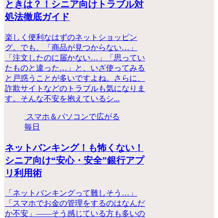
ときは？！シニア向けトラブル対
処法徹底ガイド
楽しく便利なはずのネットショッピン
グ。でも、「商品が見つからない…」
「注文したのに届かない…」「思ってい
たものと違った…」と、いざ使ってみる
と戸惑うことが多いですよね。さらに、
詐欺サイトなどのトラブルも気になりま
す。そんな不安を抱えているシ...
スマホ＆パソコンで広がる
毎日
ネットバンキング！も怖くない！
シニア向け“安心・安全”銀行アプ
リ利用術
「ネットバンキングって難しそう…」
「スマホでお金の管理をするのはなんだ
か不安」――そう感じている方も多いの