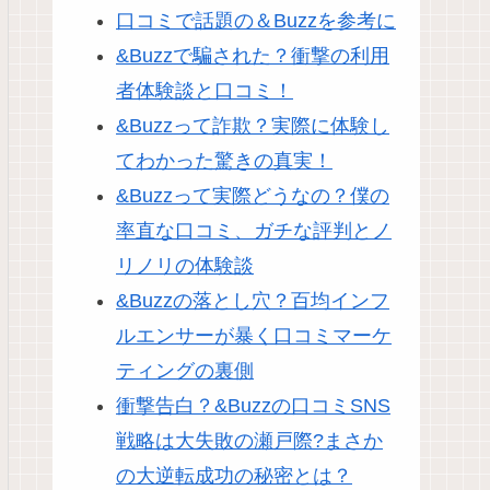
口コミで話題の＆Buzzを参考に
&Buzzで騙された？衝撃の利用
者体験談と口コミ！
&Buzzって詐欺？実際に体験し
てわかった驚きの真実！
&Buzzって実際どうなの？僕の
率直な口コミ、ガチな評判とノ
リノリの体験談
&Buzzの落とし穴？百均インフ
ルエンサーが暴く口コミマーケ
ティングの裏側
衝撃告白？&Buzzの口コミSNS
戦略は大失敗の瀬戸際?まさか
の大逆転成功の秘密とは？