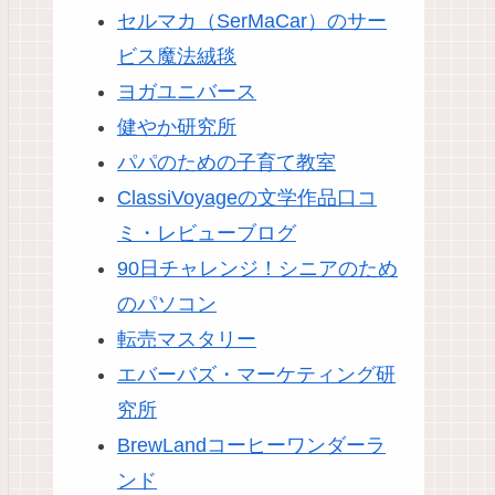
セルマカ（SerMaCar）のサー
ビス魔法絨毯
ヨガユニバース
健やか研究所
パパのための子育て教室
ClassiVoyageの文学作品口コ
ミ・レビューブログ
90日チャレンジ！シニアのため
のパソコン
転売マスタリー
エバーバズ・マーケティング研
究所
BrewLandコーヒーワンダーラ
ンド