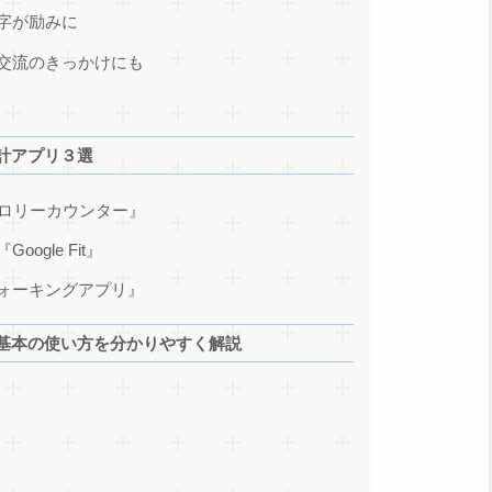
字が励みに
交流のきっかけにも
計アプリ３選
カロリーカウンター』
gle Fit』
ォーキングアプリ』
基本の使い方を分かりやすく解説