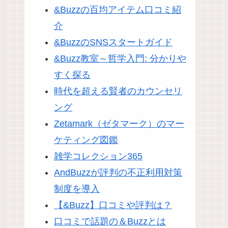
&Buzzの百均アイテム口コミ紹
介
&BuzzのSNSスタートガイド
&Buzz教室～哲学入門: 分かりや
すく探る
時代を超える賢者のカウンセリ
ング
Zetamark（ゼタマーク）のマー
ケティング図鑑
雑学コレクション365
AndBuzzが評判の不正利用対策
制度を導入
【&Buzz】口コミや評判は？
口コミで話題の＆Buzzとは