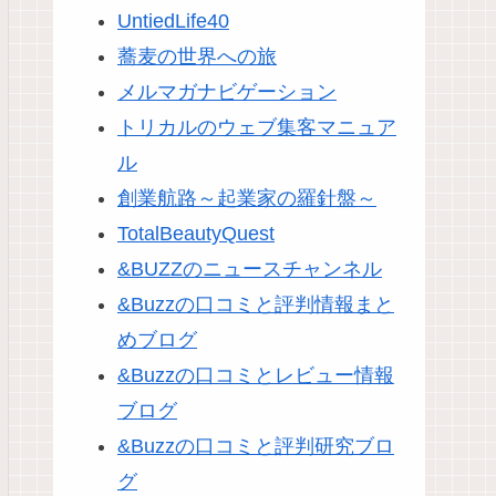
UntiedLife40
蕎麦の世界への旅
メルマガナビゲーション
トリカルのウェブ集客マニュア
ル
創業航路～起業家の羅針盤～
TotalBeautyQuest
&BUZZのニュースチャンネル
&Buzzの口コミと評判情報まと
めブログ
&Buzzの口コミとレビュー情報
ブログ
&Buzzの口コミと評判研究ブロ
グ