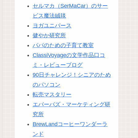
セルマカ（SerMaCar）のサー
ビス魔法絨毯
ヨガユニバース
健やか研究所
パパのための子育て教室
ClassiVoyageの文学作品口コ
ミ・レビューブログ
90日チャレンジ！シニアのため
のパソコン
転売マスタリー
エバーバズ・マーケティング研
究所
BrewLandコーヒーワンダーラ
ンド