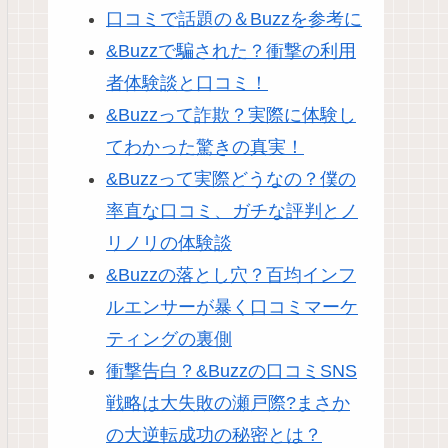
口コミで話題の＆Buzzを参考に
&Buzzで騙された？衝撃の利用
者体験談と口コミ！
&Buzzって詐欺？実際に体験し
てわかった驚きの真実！
&Buzzって実際どうなの？僕の
率直な口コミ、ガチな評判とノ
リノリの体験談
&Buzzの落とし穴？百均インフ
ルエンサーが暴く口コミマーケ
ティングの裏側
衝撃告白？&Buzzの口コミSNS
戦略は大失敗の瀬戸際?まさか
の大逆転成功の秘密とは？