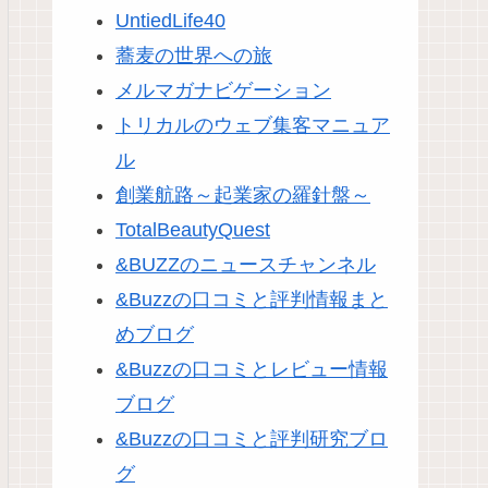
UntiedLife40
蕎麦の世界への旅
メルマガナビゲーション
トリカルのウェブ集客マニュア
ル
創業航路～起業家の羅針盤～
TotalBeautyQuest
&BUZZのニュースチャンネル
&Buzzの口コミと評判情報まと
めブログ
&Buzzの口コミとレビュー情報
ブログ
&Buzzの口コミと評判研究ブロ
グ