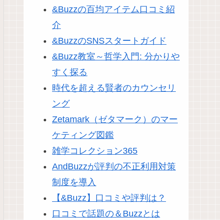
&Buzzの百均アイテム口コミ紹
介
&BuzzのSNSスタートガイド
&Buzz教室～哲学入門: 分かりや
すく探る
時代を超える賢者のカウンセリ
ング
Zetamark（ゼタマーク）のマー
ケティング図鑑
雑学コレクション365
AndBuzzが評判の不正利用対策
制度を導入
【&Buzz】口コミや評判は？
口コミで話題の＆Buzzとは