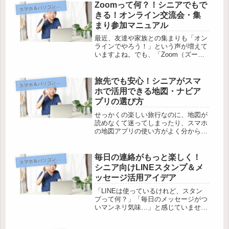
たり、パソコンでまとめて整理できた
Zoomって何？！シニアでもで
マホ＆パソコンで広がる毎日
ス
りするんです。さらに、写真を失わな
きる！オンライン交流会・集
い...
まり参加マニュアル
最近、友達や家族との集まりも「オン
ラインでやろう！」という声が増えて
いますよね。でも、「Zoom（ズー
ム）って何？」、「パソコン苦手だけ
ど大丈夫？」と不安を感じているシニ
アの方も多いはず。心配いりません！
旅先でも安心！シニアがスマ
マホ＆パソコンで広がる毎日
ス
このブログでは、難しそうに見える
ホで活用できる地図・ナビア
Zo...
プリの選び方
せっかくの楽しい旅行なのに、地図が
読めなくて迷ってしまったり、スマホ
の地図アプリの使い方がよく分からな
かったり…そんなお悩み、ありません
か？特にシニア世代の皆さんの中に
は、「スマホは難しそう」「地図アプ
毎日の連絡がもっと楽しく！
マホ＆パソコンで広がる毎日
ス
リもうまく使えない」と感じている方
シニア向けLINEスタンプ＆メ
も多...
ッセージ活用アイデア
「LINEは使っているけれど、スタン
プって何？」「毎日のメッセージがつ
いマンネリ気味…」と感じていません
か？せっかく家族や友人と連絡を取り
合うなら、もっと楽しく会話したいも