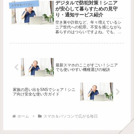
のですよね。でも、ちょっとした工夫
デジタルで防犯対策！シニア
マホ＆パソコンで広がる毎日
ス
でLINEはもっと便利で楽しいもの...
が安心して暮らすための見守
り・通知サービス紹介
空き巣や詐欺など、年々増えているシ
ニア世代への犯罪。不安を感じながら
暮らすのはつらいですよね。でも、最
近はインターネットやデジタル機器を
活用した「見守り」や「通知」サービ
スが登場し、ご自身はもちろん、ご家
族も毎日を安心して過ごせる工夫がた
く...
最新スマホのここがすごい！シニア
でも使いやすい機種選びの秘訣
家族の思い出をSNSでシェア！シニ
ア向け安全な使い方ガイド
ホーム
スマホ＆パソコンで広がる毎日