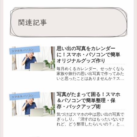
関連記事
思い出の写真をカレンダー
マホ＆パソコンで広がる毎日
ス
に！スマホ・パソコンで簡単
オリジナルグッズ作り
毎月めくるカレンダー、せっかくなら
家族や旅行の思い出写真で作ってみた
いと思ったことはありませんか？スマ
ホやパソコンが苦手でも、「オリジナ
ルカレンダー作り」は実はとても簡単
なんです。でも、どうやって写真を選
写真がたまって困る！スマホ
マホ＆パソコンで広がる毎日
ス
ぶのが良いのか、注文方法が難しいの
＆パソコンで簡単整理・保
で...
存・バックアップ術
気づけばスマホの中は思い出の写真で
ぎっしり。「消すのはもったいないけ
れど、どう整理したらいいの？」とお
悩みの方も多いはず。意外と簡単なコ
ツを使えば、大切な写真を迷わず残せ