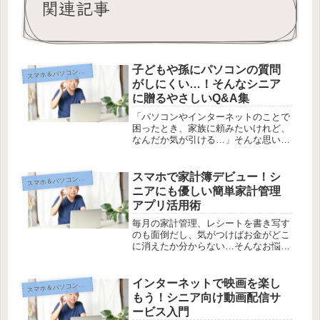
関連記事
子どもや孫にパソコンの質問
マホ＆パソコンで広がる毎日
ス
がしにくい…！そんなシニア
に贈るやさしいQ&A集
「パソコンやインターネットのことで
困ったとき、家族に頼みたいけれど、
なんだか気が引ける…」そんな思いを
抱えていませんか？世代の違いや遠慮
から、質問できずにひとりで悩みがち
なのは多くのシニアの方が共感するお
スマホで家計簿デビュー！シ
マホ＆パソコンで広がる毎日
ス
悩みです。でも、大丈夫。ちょっとし
ニアにも優しい簡単家計管理
た...
アプリ活用術
毎月の家計管理、レシートを書き写す
のも面倒だし、気がつけばお金がどこ
に消えたか分からない…そんなお悩
み、ありませんか？でも、スマホのア
プリを使えば、思いのほか簡単にお金
の流れを記録できる時代になりまし
インターネットで映画を楽し
マホ＆パソコンで広がる毎日
ス
た。「難しそう」「使いこなせないか
もう！シニア向け動画配信サ
も」と...
ービス入門