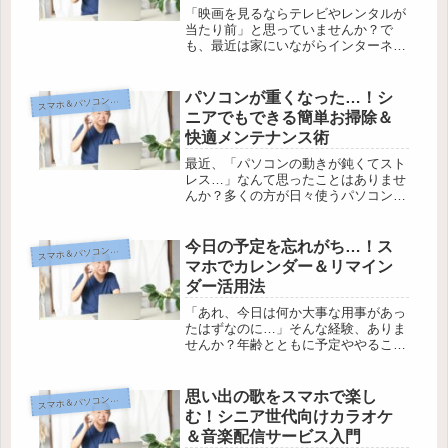
「映画を見るならテレビやレンタルが
当たり前」と思っていませんか？で
も、最近は家にいながらインターネッ
トで映画を楽しむ方法がとても身近に
なっています。でもパソコンやスマホ
が苦手だと、「難しそう」「私にでき
パソコンが重くなった…！シ
マホ＆パソコンで広がる毎日
ス
るかな」と不安になってしまいますよ
ニアでもできる簡単お掃除＆
ね。...
快適メンテナンス術
最近、「パソコンの動きが鈍くてスト
レス…」なんて思ったことはありませ
んか？多くの方が日々使うパソコン、
知らないうちに不要なファイルや設定
が溜まって動きが重くなることもしば
しば。でも、難しい操作や特別な知識
今日の予定を忘れがち…！ス
マホ＆パソコンで広がる毎日
ス
がなくても、ちょっとしたコツでパソ
マホでカレンダー＆リマイン
コ...
ダー活用法
「あれ、今日は何か大事な用事があっ
たはずなのに…」そんな経験、ありま
せんか？年齢とともに予定ややること
をうっかり忘れてしまいがち。でも、
実はスマートフォンをもっと味方につ
けると、毎日の予定管理がグッと楽に
思い出の歌をスマホで楽し
マホ＆パソコンで広がる毎日
ス
なるんです。そこで今回は、シニアの
む！シニア世代向けカラオケ
皆...
＆音楽配信サービス入門