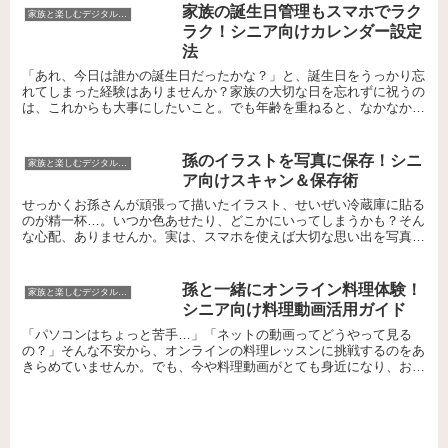
家族の誕生日管理もスマホでラク
家族と楽しむデジタルコミュニケーション
ラク！シニア向けカレンダー設定
法
「あれ、今日は誰かの誕生日だったかな？」と、誕生日をうっかり忘
れてしまった経験はありませんか？家族の大切な日を忘れずに祝うの
は、これからも大事にしたいこと。でも年齢を重ねると、なかなか覚
えておくのも一苦労ですよね。そんなときこそ、スマホのカ...
孫のイラストを写真に保存！シニ
家族と楽しむデジタルコミュニケーション
ア向けスキャン＆保存術
せっかくお孫さんが頑張って描いたイラスト、せいぜい冷蔵庫に貼る
のが精一杯…。いつか色あせたり、どこかにいってしまうかも？そん
な心配、ありませんか。実は、スマホを使えば大切な思い出を写真で
カンタンに残しておくことができるんです。でも、「どうや...
孫と一緒にオンライン料理体験！
家族と楽しむデジタルコミュニケーション
シニア向け料理動画活用ガイド
「パソコンはちょっと苦手…」「ネットの動画ってどうやって見る
の？」そんな不安から、オンラインの料理レッスンに挑戦するのをあ
きらめていませんか。でも、今や料理動画がとても身近になり、お孫
さんと一緒なら新しい楽しみが広がります。そこで本記事では...