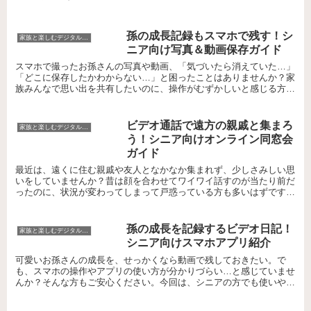
孫の成長記録もスマホで残す！シ
家族と楽しむデジタルコミュニケーション
ニア向け写真＆動画保存ガイド
スマホで撮ったお孫さんの写真や動画、「気づいたら消えていた…」
「どこに保存したかわからない…」と困ったことはありませんか？家
族みんなで思い出を共有したいのに、操作がむずかしいと感じる方も
多いかもしれません。でも、せっかくの成長の記録、大切に...
ビデオ通話で遠方の親戚と集まろ
家族と楽しむデジタルコミュニケーション
う！シニア向けオンライン同窓会
ガイド
最近は、遠くに住む親戚や友人となかなか集まれず、少しさみしい思
いをしていませんか？昔は顔を合わせてワイワイ話すのが当たり前だ
ったのに、状況が変わってしまって戸惑っている方も多いはずです。
でも、パソコンやスマホのビデオ通話を使えば、離れていて...
孫の成長を記録するビデオ日記！
家族と楽しむデジタルコミュニケーション
シニア向けスマホアプリ紹介
可愛いお孫さんの成長を、せっかくなら動画で残しておきたい。で
も、スマホの操作やアプリの使い方が分かりづらい…と感じていませ
んか？そんな方もご安心ください。今回は、シニアの方でも使いやす
いビデオ日記アプリと、その活用法をご紹介します。お孫さん...