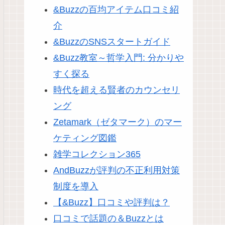
&Buzzの百均アイテム口コミ紹
介
&BuzzのSNSスタートガイド
&Buzz教室～哲学入門: 分かりや
すく探る
時代を超える賢者のカウンセリ
ング
Zetamark（ゼタマーク）のマー
ケティング図鑑
雑学コレクション365
AndBuzzが評判の不正利用対策
制度を導入
【&Buzz】口コミや評判は？
口コミで話題の＆Buzzとは