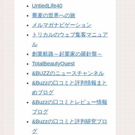
UntiedLife40
蕎麦の世界への旅
メルマガナビゲーション
トリカルのウェブ集客マニュア
ル
創業航路～起業家の羅針盤～
TotalBeautyQuest
&BUZZのニュースチャンネル
&Buzzの口コミと評判情報まと
めブログ
&Buzzの口コミとレビュー情報
ブログ
&Buzzの口コミと評判研究ブロ
グ