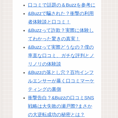
口コミで話題の＆Buzzを参考に
&Buzzで騙された？衝撃の利用
者体験談と口コミ！
&Buzzって詐欺？実際に体験し
てわかった驚きの真実！
&Buzzって実際どうなの？僕の
率直な口コミ、ガチな評判とノ
リノリの体験談
&Buzzの落とし穴？百均インフ
ルエンサーが暴く口コミマーケ
ティングの裏側
衝撃告白？&Buzzの口コミSNS
戦略は大失敗の瀬戸際?まさか
の大逆転成功の秘密とは？