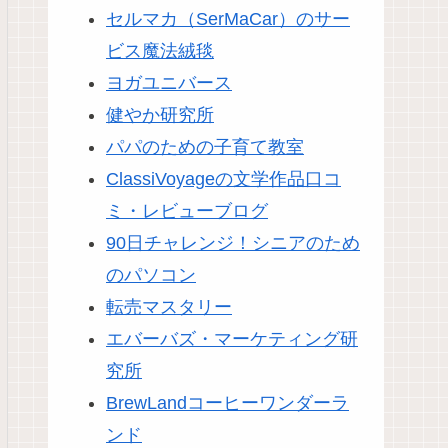
セルマカ（SerMaCar）のサー
ビス魔法絨毯
ヨガユニバース
健やか研究所
パパのための子育て教室
ClassiVoyageの文学作品口コ
ミ・レビューブログ
90日チャレンジ！シニアのため
のパソコン
転売マスタリー
エバーバズ・マーケティング研
究所
BrewLandコーヒーワンダーラ
ンド