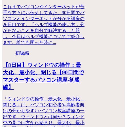
これまでパソコンやインターネットが苦
手な方々にお伝えしてきた、90日間でパ
ソコンとインターネットが分かる講座の
26日目です。「ヘルプ機能の使い方：分
からないことを自分で解決する」と題
し、今日はヘルプ機能についてご紹介し
ます。誰でも困った時に...
初級編
【8日目】ウィンドウの操作：最
大化、最小化、閉じる【90日間で
マスターするパソコン講座-初級
編】
「ウィンドウの操作：最大化、最小化、
閉じる」は、パソコン初心者や高齢者向
けの分かりやすいパソコン教室講座の一
部です。ウィンドウとは何か？ウィンド
ウの見つけ方から始まり、最大化、最小