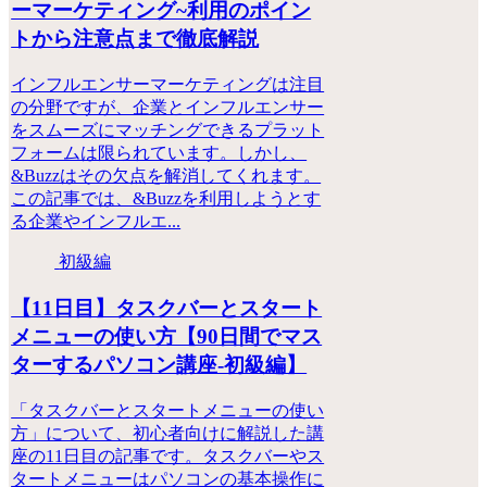
ーマーケティング~利用のポイン
トから注意点まで徹底解説
インフルエンサーマーケティングは注目
の分野ですが、企業とインフルエンサー
をスムーズにマッチングできるプラット
フォームは限られています。しかし、
&Buzzはその欠点を解消してくれます。
この記事では、&Buzzを利用しようとす
る企業やインフルエ...
初級編
【11日目】タスクバーとスタート
メニューの使い方【90日間でマス
ターするパソコン講座-初級編】
「タスクバーとスタートメニューの使い
方」について、初心者向けに解説した講
座の11日目の記事です。タスクバーやス
タートメニューはパソコンの基本操作に