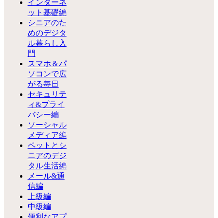
インターネ
ット基礎編
シニアのた
めのデジタ
ル暮らし入
門
スマホ＆パ
ソコンで広
がる毎日
セキュリテ
ィ&プライ
バシー編
ソーシャル
メディア編
ペットとシ
ニアのデジ
タル生活編
メール&通
信編
上級編
中級編
便利なアプ