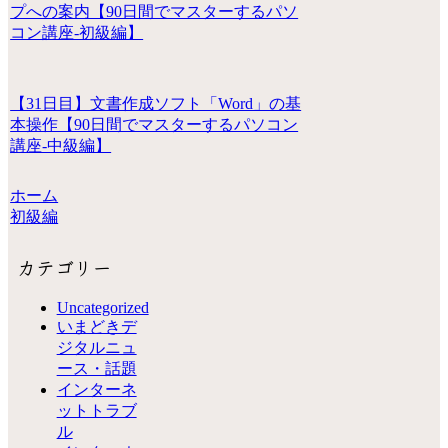
プへの案内【90日間でマスターするパソ
コン講座-初級編】
【31日目】文書作成ソフト「Word」の基
本操作【90日間でマスターするパソコン
講座-中級編】
ホーム
初級編
カテゴリー
Uncategorized
いまどきデ
ジタルニュ
ース・話題
インターネ
ットトラブ
ル