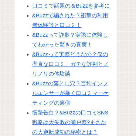
口コミで話題の＆Buzzを参考に
&Buzzで騙された？衝撃の利用
者体験談と口コミ！
&Buzzって詐欺？実際に体験し
てわかった驚きの真実！
&Buzzって実際どうなの？僕の
率直な口コミ、ガチな評判とノ
リノリの体験談
&Buzzの落とし穴？百均インフ
ルエンサーが暴く口コミマーケ
ティングの裏側
衝撃告白？&Buzzの口コミSNS
戦略は大失敗の瀬戸際?まさか
の大逆転成功の秘密とは？