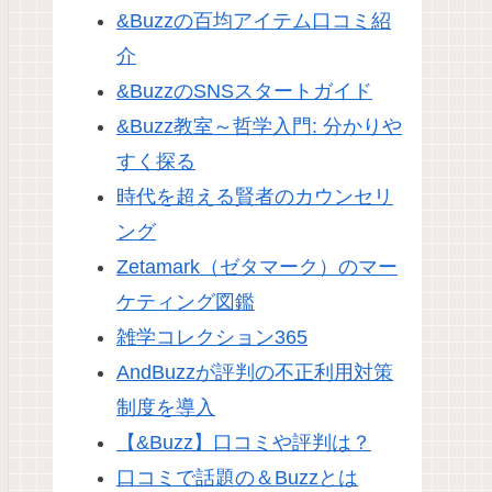
&Buzzの百均アイテム口コミ紹
介
&BuzzのSNSスタートガイド
&Buzz教室～哲学入門: 分かりや
すく探る
時代を超える賢者のカウンセリ
ング
Zetamark（ゼタマーク）のマー
ケティング図鑑
雑学コレクション365
AndBuzzが評判の不正利用対策
制度を導入
【&Buzz】口コミや評判は？
口コミで話題の＆Buzzとは