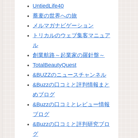
UntiedLife40
蕎麦の世界への旅
メルマガナビゲーション
トリカルのウェブ集客マニュア
ル
創業航路～起業家の羅針盤～
TotalBeautyQuest
&BUZZのニュースチャンネル
&Buzzの口コミと評判情報まと
めブログ
&Buzzの口コミとレビュー情報
ブログ
&Buzzの口コミと評判研究ブロ
グ