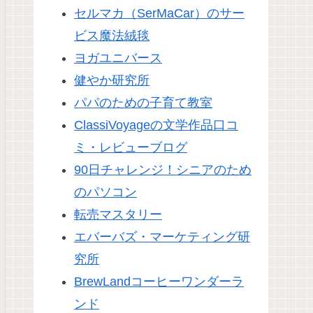
セルマカ（SerMaCar）のサー
ビス魔法絨毯
ヨガユニバース
健やか研究所
パパのための子育て教室
ClassiVoyageの文学作品口コ
ミ・レビューブログ
90日チャレンジ！シニアのため
のパソコン
転売マスタリー
エバーバズ・マーケティング研
究所
BrewLandコーヒーワンダーラ
ンド