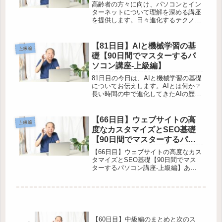
パソコン講座-上級編】
高齢者の方々に向け、パソコンとイン
ターネットについて理解を深める講座
を提供します。日々進化するテクノロ
ジーについてついていくのは大変です
が、この記事では「スクリプト言語の
入門：PythonやJavaScriptの基本」と
【81日目】AIと機械学習の基
上級編
いうテーマでお伝えし...
礎【90日間でマスターするパ
ソコン講座-上級編】
81日目の今日は、AIと機械学習の基礎
についてお伝えします。AIとは何か？
長い時間の中で進化してきたAIの歴
史、そして機械学習とは一体何なのか
をわかりやすく解説します。さらに、
機械学習の種類やAIと機械学習の違い
【66日目】ウェブサイトの高
上級編
なども明確にしていきます。ま...
度なカスタマイズとSEO基礎
【90日間でマスターするパソ
コン講座-上級編】
【66日目】ウェブサイトの高度なカス
タマイズとSEO基礎【90日間でマス
ターするパソコン講座-上級編】あな
たのウェブサイトを個性的にカスタマ
イズする方法や、SEOとは何かを知っ
ていますか？ウェブサイトをプロのよ
うにカスタマイズしたいと思って...
【60日目】中級編のまとめと次のス