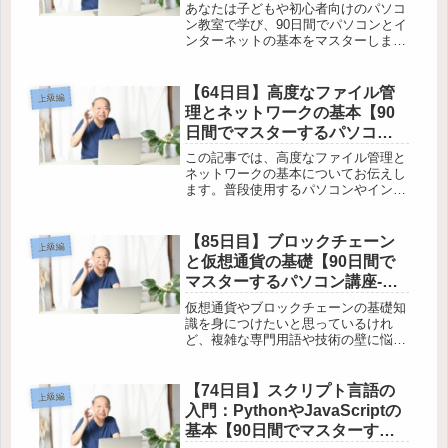
コン講座-上級編】
あなたは子どもや初心者向けのパソコ
ン教室で学び、90日間でパソコンとイ
ンターネットの基本をマスターしまし
た。その学びを振り返り、今後の学び
方について提案します。この記事で
は、柔らかい文章で分かりやすく書か
【64日目】高度なファイル管
上級編
れた90日間の学びの要点をまとめて
理とネットワークの基本【90
い...
日間でマスターするパソコン
講座-上級編】
この記事では、高度なファイル管理と
ネットワークの基本についてお伝えし
ます。普段使用するパソコンやインタ
ーネットを効果的に活用するために
は、ファイルの整理やネットワークの
理解が必要です。 まず、ファイル管
【85日目】ブロックチェーン
上級編
理の重要性や基本的な手順について解
と仮想通貨の基礎【90日間で
説し...
マスターするパソコン講座-上
級編】
仮想通貨やブロックチェーンの基礎知
識を身につけたいと思っているけれ
ど、複雑な専門用語や技術の壁に悩ん
でいませんか？この記事では、90日間
でパソコンとインターネットが分かる
講座の上級編として、「ブロックチェ
【74日目】スクリプト言語の
上級編
ーンと仮想通貨の基礎」について分か
入門：PythonやJavaScriptの
り...
基本【90日間でマスターする