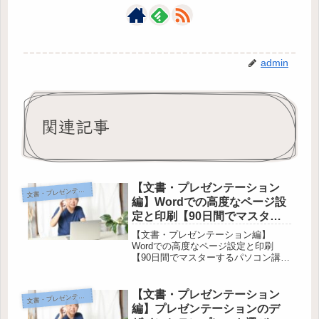
admin
関連記事
【文書・プレゼンテーション
書・プレゼンテーション編
文
編】Wordでの高度なページ設
定と印刷【90日間でマスター
するパソコン講座】
【文書・プレゼンテーション編】
Wordでの高度なページ設定と印刷
【90日間でマスターするパソコン講
座】この記事では、Wordを使った高
度なページ設定や印刷方法について詳
しく解説しています。Wordの基本操
【文書・プレゼンテーション
書・プレゼンテーション編
文
作から始めて、簡単な文書の作成方法
編】プレゼンテーションのデ
や...