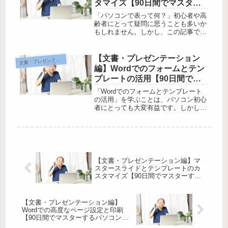
タマイズ【90日間でマスター
するパソコン講座】
「パソコンで表って何？」初心者や高
齢者にとって疑問に思うことも多いか
もしれません。しかし、この記事では
「90日間でマスターするパソコン講
座」の一環として、Wordを使った表
の作成とカスタマイズの方法を分かり
【文書・プレゼンテーション
書・プレゼンテーション編
文
やすく解説しています。記事を読む
編】Wordでのフォームとテン
こ...
プレートの活用【90日間でマ
スターするパソコン講座】
「Wordでのフォームとテンプレート
の活用」を学ぶことは、パソコン初心
者にとっても大変有益です。しかし、
多くの方がこの機能の使い方を知らず
に、手間をかけながら文書を作成して
いるのはもったいないことです。この
記事では、Wordでのフォームとテ...
【文書・プレゼンテーション編】マ
スタースライドとテンプレートのカ
スタマイズ【90日間でマスターする
パソコン講座】
【文書・プレゼンテーション編】
Wordでの高度なページ設定と印刷
【90日間でマスターするパソコン講
座】