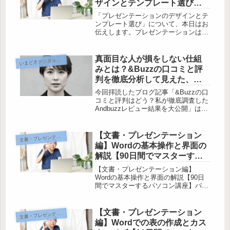
ザインとテンプレート選び
【90日間でマスターするパソ
「プレゼンテーションのデザインとテ
コン講座】
ンプレート選び」について、本日はお
伝えします。プレゼンテーションは、
情報をわかりやすく伝える重要な手段
ですが、デザインやテンプレートの選
び方によって効果が大きく変わりま
真面目な人が損をしない仕組
まどきデジタルニュース・話題
い
す。この記事では、基本的な構成や意
みとは？&Buzzの口コミと評
義を...
判を徹底分析して見えた、イ
ンフルエンサーマッチングの
今回拝読したブログ記事「&Buzzの口
新たな可能性と安全性の真実
コミと評判はどう？私が徹底調査した
Andbuzzレビュー結果を大公開」は、
インフルエンサーマッチングサイト
「&Buzz（アンドバズ）」の口コミや
評判について、筆者が独自に調査した
【文書・プレゼンテーション
書・プレゼンテーション編
文
結果をまとめたものです。...
編】Wordの基本操作と界面の
解説【90日間でマスターする
パソコン講座】
【文書・プレゼンテーション編】
Wordの基本操作と界面の解説【90日
間でマスターするパソコン講座】パソ
コン初心者や高齢者の方々にとって、
Wordは使い方が難しいソフトの一つ
かもしれません。しかし、この記事で
【文書・プレゼンテーション
書・プレゼンテーション編
文
は分かりやすくWordの基本操作を...
編】Wordでの表の作成とカス