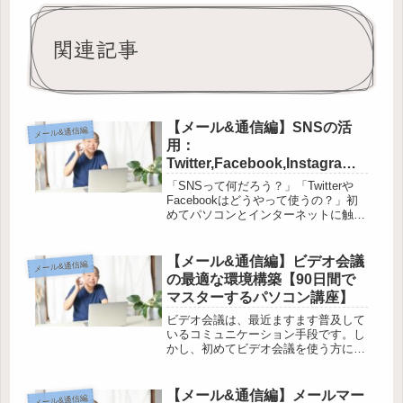
関連記事
【メール&通信編】SNSの活
メール&通信編
用：
Twitter,Facebook,Instagram
の連携方法【90日間でマスタ
「SNSって何だろう？」「Twitterや
ーするパソコン講座】
Facebookはどうやって使うの？」初
めてパソコンとインターネットに触れ
る方や、高齢者の方にとって、SNSの
世界は難しく感じるかもしれません。
しかし、この記事では「90日間でマス
【メール&通信編】ビデオ会議
メール&通信編
ターするパソコン講...
の最適な環境構築【90日間で
マスターするパソコン講座】
ビデオ会議は、最近ますます普及して
いるコミュニケーション手段です。し
かし、初めてビデオ会議を使う方にと
っては、機器やインターネット環境、
設定方法などがわからず、慣れない作
業になるかもしれません。そこで、こ
【メール&通信編】メールマー
メール&通信編