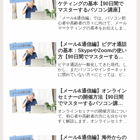
の記事ではビデオ会議を始めるために
ケティングの基本【90日間で
必...
マスターするパソコン講座】
「メール&通信編」では、パソコン初
心者や高齢者の方々に向けて、メール
マーケティングの基本をお伝えしま
す。メールは現代の重要なコミュニケ
ーションツールであり、ビジネスにも
欠かせません。しかし、初めてパソコ
【メール&通信編】ビデオ通話
メール&通信編
ンを触る方やインターネットに慣れて
の基本：SkypeやZoomの使い
いな...
方【90日間でマスターするパ
ソコン講座】
ビデオ通話が一般化してきた現代。し
かし、まだパソコンやインターネット
に慣れていない方々にとっては、ビデ
オ通話の使い方が分からない、操作が
難しいという課題があります。そこ
で、この記事では「90日間でパソコン
【メール&通信編】オンライン
メール&通信編
とインターネットが分かる講座」の一
セミナーの開催方法【90日間
環...
でマスターするパソコン講
座】
オンラインセミナーの開催方法につい
て、初心者や高齢者の方にも分かりや
すく解説します。オンラインセミナー
を開催するメリットやパソコンで必要
な準備物、選び方まで、幅広いテーマ
を網羅しています。この記事を読め
【メール&通信編】海外からの
メール&通信編