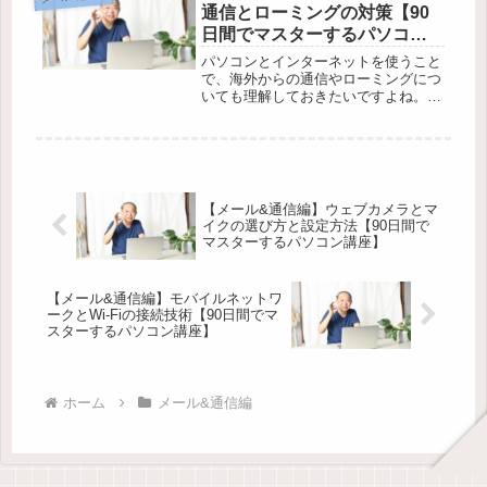
ば、オンラインセミナーの開催に必要
通信とローミングの対策【90
なソ...
日間でマスターするパソコン
講座】
パソコンとインターネットを使うこと
で、海外からの通信やローミングにつ
いても理解しておきたいですよね。特
に、高齢者の方々にとっては、初めて
の海外旅行や通信は不安なことかもし
れません。しかし、この記事では90日
間でパソコンとインターネットが分
か...
【メール&通信編】ウェブカメラとマ
イクの選び方と設定方法【90日間で
マスターするパソコン講座】
【メール&通信編】モバイルネットワ
ークとWi-Fiの接続技術【90日間でマ
スターするパソコン講座】
ホーム
メール&通信編