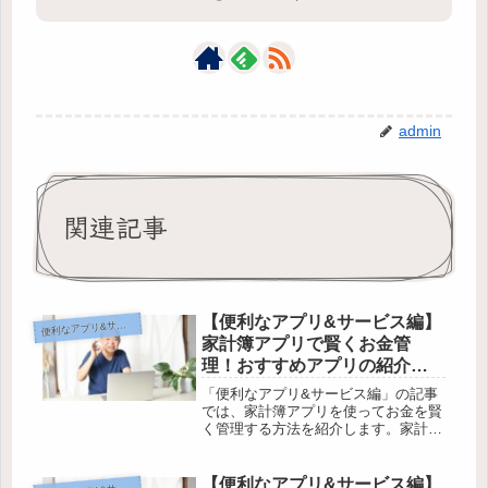
admin
関連記事
【便利なアプリ&サービス編】
利なアプリ&サービス編
便
家計簿アプリで賢くお金管
理！おすすめアプリの紹介と
使い方【90日間でマスターす
「便利なアプリ&サービス編」の記事
るパソコン講座】
では、家計簿アプリを使ってお金を賢
く管理する方法を紹介します。家計簿
アプリの必要性やおすすめのアプリ一
覧、各アプリの特徴やおすすめポイン
ト、アプリの選び方や注意点など、パ
【便利なアプリ&サービス編】
利なアプリ&サービス編