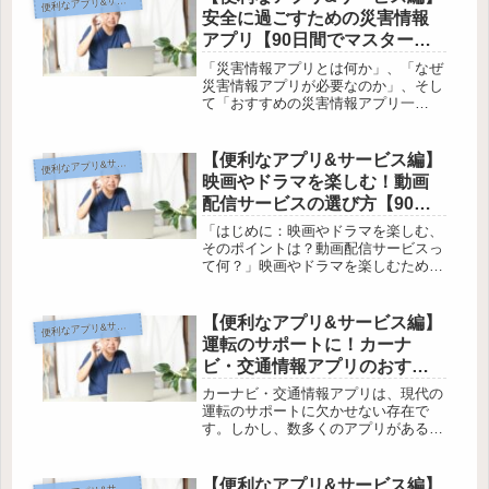
便
ソコン初心者や高齢者向けにわかりや
安全に過ごすための災害情報
す...
アプリ【90日間でマスターす
るパソコン講座】
「災害情報アプリとは何か」、「なぜ
災害情報アプリが必要なのか」、そし
て「おすすめの災害情報アプリ一
覧」。この記事では、高齢者向けに分
かりやすく、安心・安全に過ごすため
の災害情報アプリについて詳しく解説
【便利なアプリ&サービス編】
利なアプリ&サービス編
便
しています。災害時には正確な情報が
映画やドラマを楽しむ！動画
欠かせ...
配信サービスの選び方【90日
間でマスターするパソコン講
「はじめに：映画やドラマを楽しむ、
座】
そのポイントは？動画配信サービスっ
て何？」映画やドラマを楽しむために
は、動画配信サービスが欠かせませ
ん。しかし、その種類や使い方に戸惑
ってしまう方も多いのではないでしょ
【便利なアプリ&サービス編】
利なアプリ&サービス編
便
うか。そこでこの記事では、初心者や
運転のサポートに！カーナ
高齢...
ビ・交通情報アプリのおすす
め【90日間でマスターするパ
カーナビ・交通情報アプリは、現代の
ソコン講座】
運転のサポートに欠かせない存在で
す。しかし、数多くのアプリがあるた
め、どれを選ぶべきか迷ってしまうこ
とも少なくありません。この記事で
は、カーナビ・交通情報アプリの選び
【便利なアプリ&サービス編】
利なアプリ&サービス編