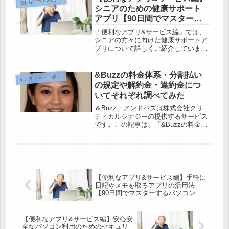
便
方やおすすめのアプリを紹介していま
シニアのための健康サポート
す。G...
アプリ【90日間でマスターす
るパソコン講座】
「便利なアプリ&サービス編」では、
シニアの方々に向けた健康サポートア
プリについて詳しくご紹介していま
す。健康サポートアプリとは一体どの
ようなものなのでしょうか？シニア向
けの健康アプリにはどのような種類が
&Buzzの料金体系・分割払い
イ
ンターネット基礎編
あるのでしょうか？そして、それらの
の規定や解約金・違約金につ
アプ...
いてそれぞれ調べてみた
＆Buzz・アンドバズは株式会社クリ
ティカルシナジーの提供するサービス
です。この記事は、「&Buzzの料金体
系と分割払いの規定を徹底調査！解約
金と違約金はあるのか？契約期間の縛
りは？」と「&Buzzの料金プランや分
割払い制度を調査してみた！...
【便利なアプリ&サービス編】手軽に
日記やメモを取るアプリの活用法
【90日間でマスターするパソコン講
座】
【便利なアプリ&サービス編】安心安
全なパソコン利用のためのセキュリ