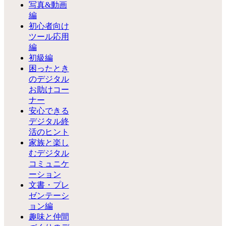
写真&動画
編
初心者向け
ツール応用
編
初級編
困ったとき
のデジタル
お助けコー
ナー
安心できる
デジタル終
活のヒント
家族と楽し
むデジタル
コミュニケ
ーション
文書・プレ
ゼンテーシ
ョン編
趣味と仲間