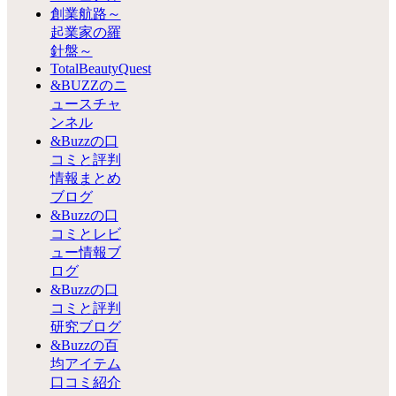
創業航路～
起業家の羅
針盤～
TotalBeautyQuest
&BUZZのニ
ュースチャ
ンネル
&Buzzの口
コミと評判
情報まとめ
ブログ
&Buzzの口
コミとレビ
ュー情報ブ
ログ
&Buzzの口
コミと評判
研究ブログ
&Buzzの百
均アイテム
口コミ紹介