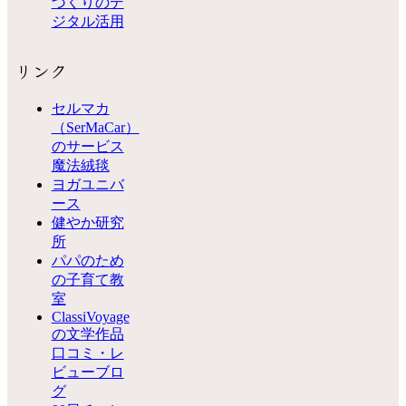
づくりのデ
ジタル活用
リンク
セルマカ
（SerMaCar）
のサービス
魔法絨毯
ヨガユニバ
ース
健やか研究
所
パパのため
の子育て教
室
ClassiVoyage
の文学作品
口コミ・レ
ビューブロ
グ