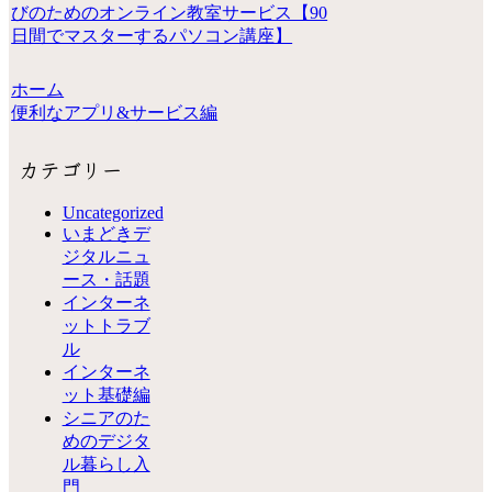
びのためのオンライン教室サービス【90
日間でマスターするパソコン講座】
ホーム
便利なアプリ&サービス編
カテゴリー
Uncategorized
いまどきデ
ジタルニュ
ース・話題
インターネ
ットトラブ
ル
インターネ
ット基礎編
シニアのた
めのデジタ
ル暮らし入
門