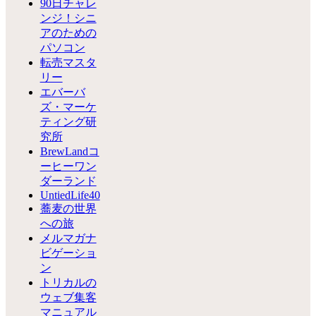
90日チャレ
ンジ！シニ
アのための
パソコン
転売マスタ
リー
エバーバ
ズ・マーケ
ティング研
究所
BrewLandコ
ーヒーワン
ダーランド
UntiedLife40
蕎麦の世界
への旅
メルマガナ
ビゲーショ
ン
トリカルの
ウェブ集客
マニュアル