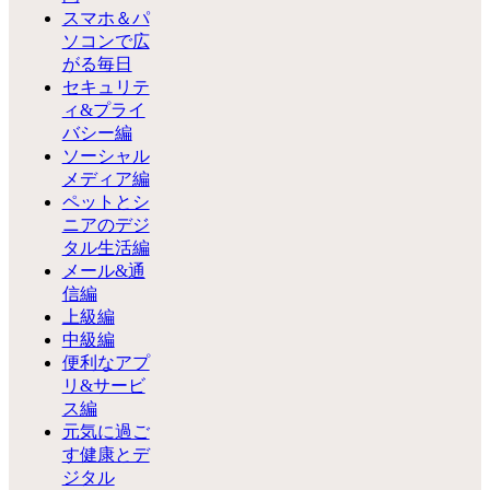
スマホ＆パ
ソコンで広
がる毎日
セキュリテ
ィ&プライ
バシー編
ソーシャル
メディア編
ペットとシ
ニアのデジ
タル生活編
メール&通
信編
上級編
中級編
便利なアプ
リ&サービ
ス編
元気に過ご
す健康とデ
ジタル