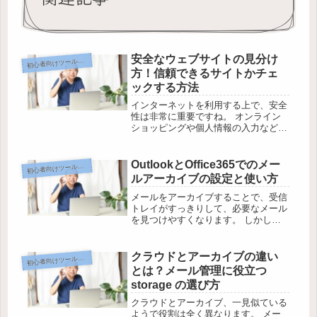
安全なウェブサイトの見分け
初
心者向けツール応用編
方！信頼できるサイトかチェ
ックする方法
インターネットを利用する上で、安全
性は非常に重要ですね。 オンライン
ショッピングや個人情報の入力など、
日常的にウェブサイトを利用する機会
が増えている中、信頼できるサイトを
見分けることは欠かせません。 しか
OutlookとOffice365でのメー
初
心者向けツール応用編
し、一見安全そうに見えるサイトで
ルアーカイブの設定と使い方
も、...
メールをアーカイブすることで、受信
トレイがすっきりして、必要なメール
を見つけやすくなります。 しかし、
アーカイブの設定方法や使い方がよく
分からないという方も多いのではない
でしょうか。 この記事では、Outlook
クラウドとアーカイブの違い
初
心者向けツール応用編
とOffice365をお使い...
とは？メール管理に役立つ
storage の選び方
クラウドとアーカイブ、一見似ている
ようで役割は全く異なります。 メー