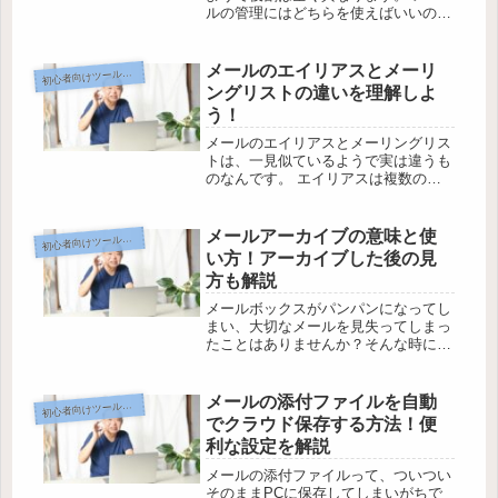
ルの管理にはどちらを使えばいいので
しょうか。 実はメールの種類や用途
に応じて、使い分けることが大切なん
です。 この記事では、クラウドとア
メールのエイリアスとメーリ
初
心者向けツール応用編
ーカイブの違いを詳しく解説しなが
ングリストの違いを理解しよ
ら、...
う！
メールのエイリアスとメーリングリス
トは、一見似ているようで実は違うも
のなんです。 エイリアスは複数のメ
ールアドレスを1つにまとめるもの
で、メーリングリストはメンバー全員
にメールを配信するシステムのことを
メールアーカイブの意味と使
初
心者向けツール応用編
指します。 この2つの違いを理解して
い方！アーカイブした後の見
い...
方も解説
メールボックスがパンパンになってし
まい、大切なメールを見失ってしまっ
たことはありませんか？そんな時に役
立つのが、メールアーカイブという機
能です。 この記事では、メールアー
カイブの意味や目的、具体的な使い
メールの添付ファイルを自動
初
心者向けツール応用編
方、アーカイブ後のメールの見方、そ
でクラウド保存する方法！便
して...
利な設定を解説
メールの添付ファイルって、ついつい
そのままPCに保存してしまいがちで