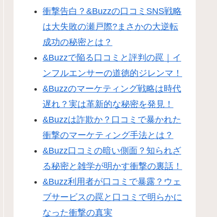
衝撃告白？&Buzzの口コミSNS戦略
は大失敗の瀬戸際?まさかの大逆転
成功の秘密とは？
&Buzzで陥る口コミと評判の罠｜イ
ンフルエンサーの道徳的ジレンマ！
&Buzzのマーケティング戦略は時代
遅れ？実は革新的な秘密を発見！
&Buzzは詐欺か？口コミで暴かれた
衝撃のマーケティング手法とは？
&Buzz口コミの暗い側面？知られざ
る秘密と雑学が明かす衝撃の裏話！
&Buzz利用者が口コミで暴露？ウェ
ブサービスの罠と口コミで明らかに
なった衝撃の真実