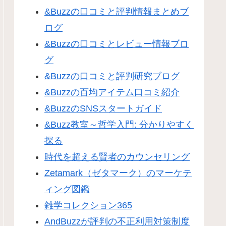
&Buzzの口コミと評判情報まとめブ
ログ
&Buzzの口コミとレビュー情報ブロ
グ
&Buzzの口コミと評判研究ブログ
&Buzzの百均アイテム口コミ紹介
&BuzzのSNSスタートガイド
&Buzz教室～哲学入門: 分かりやすく
探る
時代を超える賢者のカウンセリング
Zetamark（ゼタマーク）のマーケテ
ィング図鑑
雑学コレクション365
AndBuzzが評判の不正利用対策制度