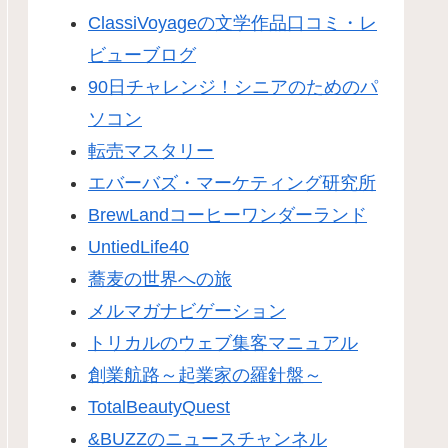
ClassiVoyageの文学作品口コミ・レ
ビューブログ
90日チャレンジ！シニアのためのパ
ソコン
転売マスタリー
エバーバズ・マーケティング研究所
BrewLandコーヒーワンダーランド
UntiedLife40
蕎麦の世界への旅
メルマガナビゲーション
トリカルのウェブ集客マニュアル
創業航路～起業家の羅針盤～
TotalBeautyQuest
&BUZZのニュースチャンネル