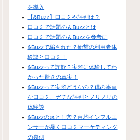
を導入
【&Buzz】口コミや評判は？
口コミで話題の＆Buzzとは
口コミで話題の＆Buzzを参考に
&Buzzで騙された？衝撃の利用者体
験談と口コミ！
&Buzzって詐欺？実際に体験してわ
かった驚きの真実！
&Buzzって実際どうなの？僕の率直
な口コミ、ガチな評判とノリノリの
体験談
&Buzzの落とし穴？百均インフルエ
ンサーが暴く口コミマーケティング
の裏側